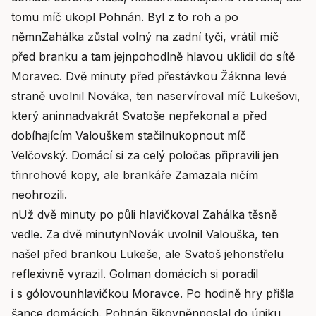
tomu míč ukopl Pohnán. Byl z to roh a po
němnZahálka zůstal volný na zadní tyči, vrátil míč
před branku a tam jejnpohodlně hlavou uklidil do sítě
Moravec. Dvě minuty před přestávkou Žáknna levé
straně uvolnil Nováka, ten naservíroval míč Lukešovi,
který aninnadvakrát Svatoše nepřekonal a před
dobíhajícím Valouškem stačilnukopnout míč
Velčovský. Domácí si za celý poločas připravili jen
třinrohové kopy, ale brankáře Zamazala ničím
neohrozili.
nUž dvě minuty po půli hlavičkoval Zahálka těsně
vedle. Za dvě minutynNovák uvolnil Valouška, ten
našel před brankou Lukeše, ale Svatoš jehonstřelu
reflexivně vyrazil. Golman domácích si poradil
i s gólovounhlavičkou Moravce. Po hodině hry přišla
šance domácích. Pohnán šikovněnposlal do úniku