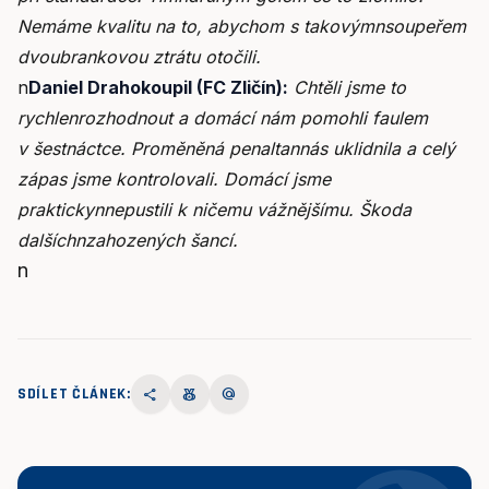
Nemáme kvalitu na to, abychom s takovýmnsoupeřem
dvoubrankovou ztrátu otočili.
n
Daniel Drahokoupil (FC Zličín):
Chtěli jsme to
rychlenrozhodnout a domácí nám pomohli faulem
v šestnáctce. Proměněná penaltannás uklidnila a celý
zápas jsme kontrolovali. Domácí jsme
praktickynnepustili k ničemu vážnějšímu. Škoda
dalšíchnzahozených šancí.
n
SDÍLET ČLÁNEK:
share
social_leaderboard
alternate_email