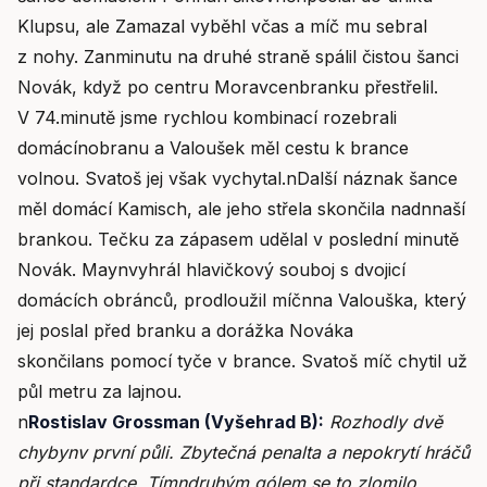
Klupsu, ale Zamazal vyběhl včas a míč mu sebral
z nohy. Zanminutu na druhé straně spálil čistou šanci
Novák, když po centru Moravcenbranku přestřelil.
V 74.minutě jsme rychlou kombinací rozebrali
domácínobranu a Valoušek měl cestu k brance
volnou. Svatoš jej však vychytal.nDalší náznak šance
měl domácí Kamisch, ale jeho střela skončila nadnnaší
brankou. Tečku za zápasem udělal v poslední minutě
Novák. Maynvyhrál hlavičkový souboj s dvojicí
domácích obránců, prodloužil míčnna Valouška, který
jej poslal před branku a dorážka Nováka
skončilans pomocí tyče v brance. Svatoš míč chytil už
půl metru za lajnou.
n
Rostislav Grossman (Vyšehrad B):
Rozhodly dvě
chybynv první půli. Zbytečná penalta a nepokrytí hráčů
při standardce. Tímndruhým gólem se to zlomilo.