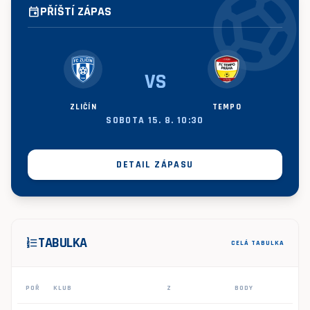
sports_socce
PŘÍŠTÍ ZÁPAS
event
VS
ZLIČÍN
TEMPO
SOBOTA 15. 8. 10:30
DETAIL ZÁPASU
TABULKA
format_list_numbered
CELÁ TABULKA
POŘ
KLUB
Z
BODY