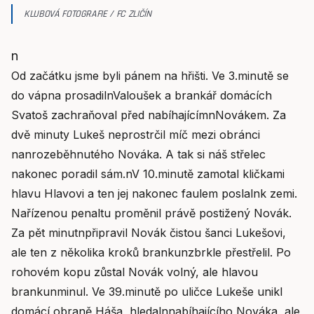
KLUBOVÁ FOTOGRAFIE / FC ZLIČÍN
n
Od začátku jsme byli pánem na hřišti. Ve 3.minutě se
do vápna prosadilnValoušek a brankář domácích
Svatoš zachraňoval před nabíhajícímnNovákem. Za
dvě minuty Lukeš neprostrčil míč mezi obránci
nanrozeběhnutého Nováka. A tak si náš střelec
nakonec poradil sám.nV 10.minutě zamotal kličkami
hlavu Hlavovi a ten jej nakonec faulem poslalnk zemi.
Nařízenou penaltu proměnil právě postižený Novák.
Za pět minutnpřipravil Novák čistou šanci Lukešovi,
ale ten z několika kroků brankunzbrkle přestřelil. Po
rohovém kopu zůstal Novák volný, ale hlavou
brankunminul. Ve 39.minutě po uličce Lukeše unikl
domácí obraně Háša, hledalnnabíhajícího Nováka, ale