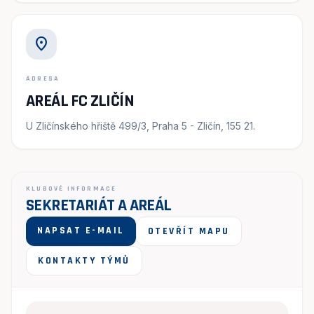
location_on
ADRESA
AREÁL FC ZLIČÍN
U Zličínského hřiště 499/3, Praha 5 - Zličín, 155 21.
KLUBOVÉ INFORMACE
SEKRETARIÁT A AREÁL
NAPSAT E-MAIL
OTEVŘÍT MAPU
KONTAKTY TÝMŮ