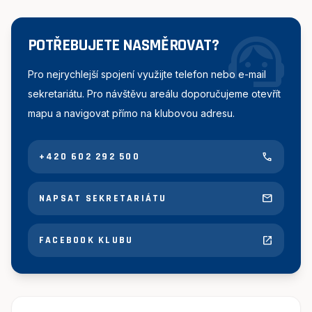
support_agent
POTŘEBUJETE NASMĚROVAT?
Pro nejrychlejší spojení využijte telefon nebo e-mail
sekretariátu. Pro návštěvu areálu doporučujeme otevřít
mapu a navigovat přímo na klubovou adresu.
call
+420 602 292 500
mail
NAPSAT SEKRETARIÁTU
open_in_new
FACEBOOK KLUBU