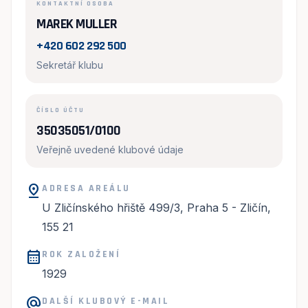
KONTAKTNÍ OSOBA
MAREK MULLER
+420 602 292 500
Sekretář klubu
ČÍSLO ÚČTU
35035051/0100
Veřejně uvedené klubové údaje
pin_drop
ADRESA AREÁLU
U Zličínského hřiště 499/3, Praha 5 - Zličín,
155 21
calendar_month
ROK ZALOŽENÍ
1929
alternate_email
DALŠÍ KLUBOVÝ E-MAIL