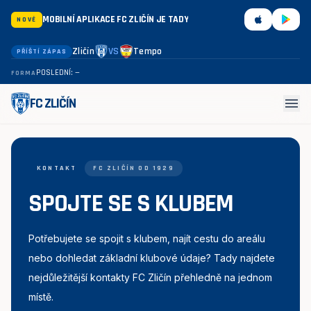
MOBILNÍ APLIKACE FC ZLIČÍN JE TADY
NOVÉ
Zličín
VS
Tempo
PŘÍŠTÍ ZÁPAS
POSLEDNÍ: —
FORMA
menu
FC ZLIČÍN
KONTAKT
FC ZLIČÍN OD 1929
SPOJTE SE S KLUBEM
Potřebujete se spojit s klubem, najít cestu do areálu
nebo dohledat základní klubové údaje? Tady najdete
nejdůležitější kontakty FC Zličín přehledně na jednom
místě.