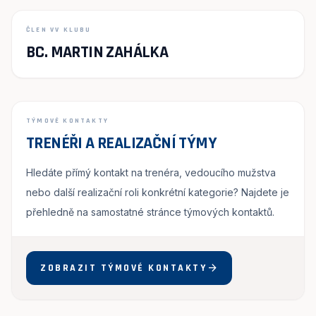
ČLEN VV KLUBU
BC. MARTIN ZAHÁLKA
TÝMOVÉ KONTAKTY
TRENÉŘI A REALIZAČNÍ TÝMY
Hledáte přímý kontakt na trenéra, vedoucího mužstva
nebo další realizační roli konkrétní kategorie? Najdete je
přehledně na samostatné stránce týmových kontaktů.
arrow_forward
ZOBRAZIT TÝMOVÉ KONTAKTY