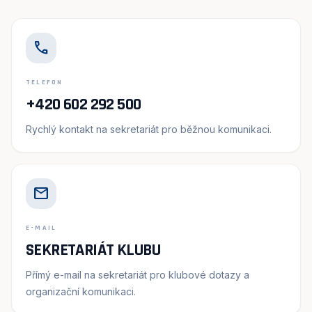
call
TELEFON
+420 602 292 500
Rychlý kontakt na sekretariát pro běžnou komunikaci.
mail
E-MAIL
SEKRETARIÁT KLUBU
Přímý e-mail na sekretariát pro klubové dotazy a
organizační komunikaci.