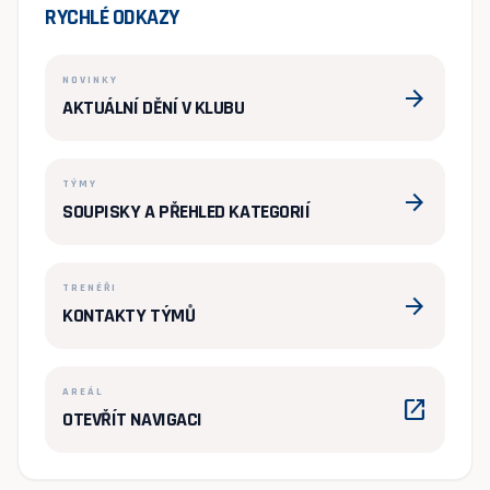
RYCHLÉ ODKAZY
NOVINKY
arrow_forward
AKTUÁLNÍ DĚNÍ V KLUBU
TÝMY
arrow_forward
SOUPISKY A PŘEHLED KATEGORIÍ
TRENÉŘI
arrow_forward
KONTAKTY TÝMŮ
AREÁL
open_in_new
OTEVŘÍT NAVIGACI