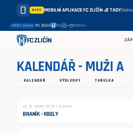
smartphone
MOBILNÍ APLIKACE FC ZLIČÍN JE TADY
Stáhně
NOVÉ
FC Zličín
VS
—
calendar_today
Načítání…
PŘÍŠTÍ ZÁPAS
–
FC ZLIČÍN
ZÁP
KALENDÁŘ - MUŽI A
KALENDÁŘ
VÝSLEDKY
TABULKA
15. 8. 2026 10:15 | 2.KOLO
BRANÍK - KBELY