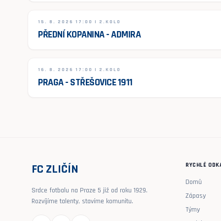
15. 8. 2026 17:00 | 2.KOLO
PŘEDNÍ KOPANINA - ADMIRA
16. 8. 2026 17:00 | 2.KOLO
PRAGA - STŘEŠOVICE 1911
RYCHLÉ ODK
FC ZLIČÍN
Domů
Srdce fotbalu na Praze 5 již od roku 1929.
Zápasy
Rozvíjíme talenty, stavíme komunitu.
Týmy