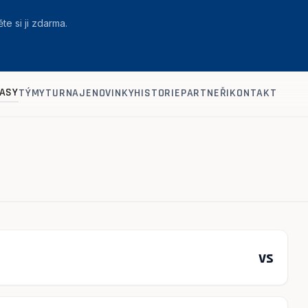
te si ji zdarma.
ASY
TÝMY
TURNAJE
NOVINKY
HISTORIE
PARTNEŘI
KONTAKT
vs