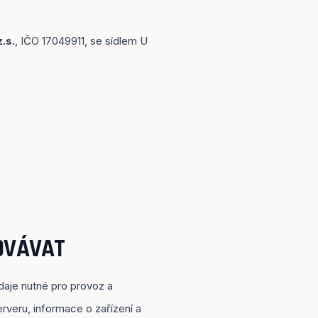
.s.
, IČO 17049911, se sídlem U
OVÁVAT
aje nutné pro provoz a
veru, informace o zařízení a