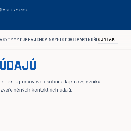
te si ji zdarma.
KONTAKT
ASY
TÝMY
TURNAJE
NOVINKY
HISTORIE
PARTNEŘI
 ÚDAJŮ
ín, z.s. zpracovává osobní údaje návštěvníků
 zveřejněných kontaktních údajů.