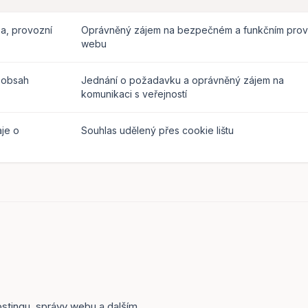
sa, provozní
Oprávněný zájem na bezpečném a funkčním pro
webu
a obsah
Jednání o požadavku a oprávněný zájem na
komunikaci s veřejností
aje o
Souhlas udělený přes cookie lištu
stingu, správy webu a dalším