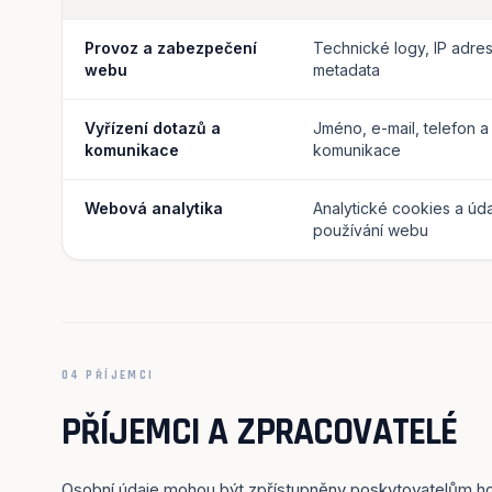
Provoz a zabezpečení
Technické logy, IP adre
webu
metadata
Vyřízení dotazů a
Jméno, e-mail, telefon 
komunikace
komunikace
Webová analytika
Analytické cookies a úd
používání webu
04 PŘÍJEMCI
PŘÍJEMCI A ZPRACOVATELÉ
Osobní údaje mohou být zpřístupněny poskytovatelům ho