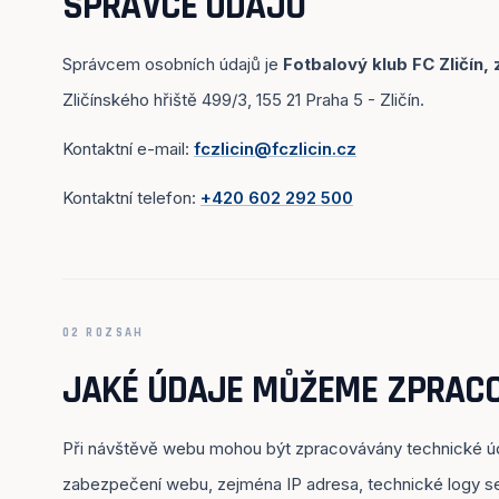
SPRÁVCE ÚDAJŮ
Správcem osobních údajů je
Fotbalový klub FC Zličín, z
Zličínského hřiště 499/3, 155 21 Praha 5 - Zličín.
Kontaktní e-mail:
fczlicin@fczlicin.cz
Kontaktní telefon:
+420 602 292 500
02 ROZSAH
JAKÉ ÚDAJE MŮŽEME ZPRAC
Při návštěvě webu mohou být zpracovávány technické úd
zabezpečení webu, zejména IP adresa, technické logy ser