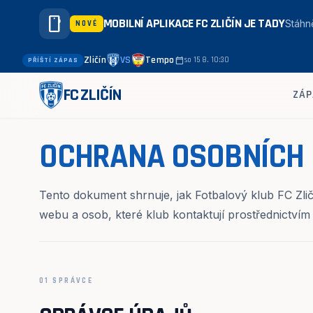
smartphone
MOBILNÍ APLIKACE FC ZLIČÍN JE TADY
Stáhně
NOVÉ
Zličín
VS
Tempo
calendar_today
so 15 8. 10:30
PŘÍŠTÍ ZÁPAS
FC ZLIČÍN
ZÁP
OCHRANA OSOBNÍCH
Tento dokument shrnuje, jak Fotbalový klub FC Zlič
webu a osob, které klub kontaktují prostřednictvím
01 SPRÁVCE