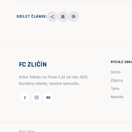
SDÍLET ČLÁNEK:
share
social_leaderboard
alternate_email
RYCHLÉ ODK
FC ZLIČÍN
Domů
Srdce fotbalu na Praze 5 již od roku 1929.
Zápasy
Rozvíjíme talenty, stavíme komunitu.
Týmy
Novinky
© FC Zličín