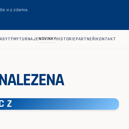
te si ji zdarma.
NOVINKY
ASY
TÝMY
TURNAJE
HISTORIE
PARTNEŘI
KONTAKT
 NALEZENA
CZ