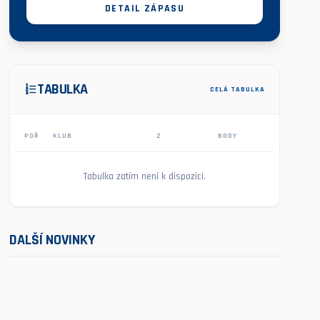
DETAIL ZÁPASU
TABULKA
format_list_numbered
CELÁ TABULKA
POŘ
KLUB
Z
BODY
Tabulka zatím není k dispozici.
DALŠÍ NOVINKY