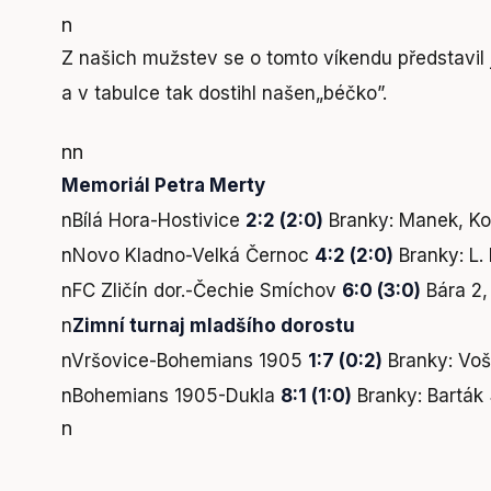
n
Z našich mužstev se o tomto víkendu představil j
a v tabulce tak dostihl našen„béčko”.
nn
Memoriál Petra Merty
nBílá Hora-Hostivice
2:2 (2:0)
Branky: Manek, Ko
nNovo Kladno-Velká Černoc
4:2 (2:0)
Branky: L. 
nFC Zličín dor.-Čechie Smíchov
6:0 (3:0)
Bára 2,
n
Zimní turnaj mladšího dorostu
nVršovice-Bohemians 1905
1:7 (0:2)
Branky: Voš
nBohemians 1905-Dukla
8:1 (1:0)
Branky: Barták
n