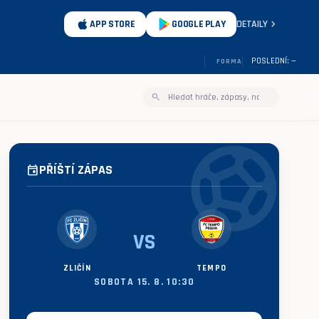
chevron_right
APP STORE
GOOGLE PLAY
DETAILY
POSLEDNÍ: —
FORMA
search
sports_soccer
PŘÍŠTÍ ZÁPAS
event
VS
ZLIČÍN
TEMPO
SOBOTA 15. 8. 10:30