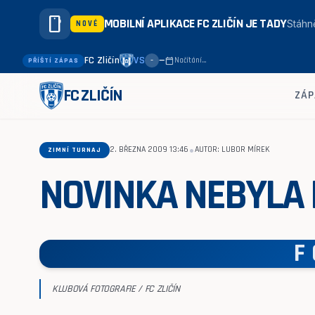
smartphone
MOBILNÍ APLIKACE FC ZLIČÍN JE TADY
Stáhně
NOVÉ
FC Zličín
VS
—
calendar_today
Načítání…
PŘÍŠTÍ ZÁPAS
–
FC ZLIČÍN
ZÁP
•
2. BŘEZNA 2009 13:46
AUTOR: LUBOR MÍREK
ZIMNÍ TURNAJ
NOVINKA NEBYLA
F
KLUBOVÁ FOTOGRAFIE / FC ZLIČÍN