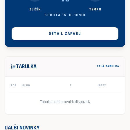
ZLIČÍN
TEMPO
SOBOTA 15. 8. 10:30
DETAIL ZÁPASU
TABULKA
format_list_numbered
CELÁ TABULKA
POŘ
KLUB
Z
BODY
Tabulka zatím není k dispozici.
DALŠÍ NOVINKY