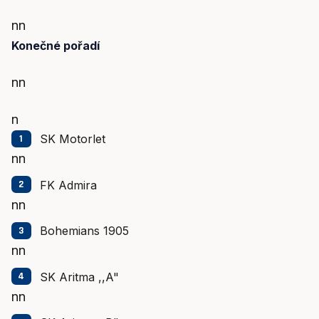
nn
Konečné pořadí
nn
n
SK Motorlet
nn
FK Admira
nn
Bohemians 1905
nn
SK Aritma ,,A"
nn