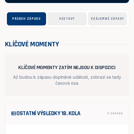
PRŮBĚH ZÁPASU
SESTAVY
VZÁJEMNÉ ZÁPASY
KLÍČOVÉ MOMENTY
KLÍČOVÉ MOMENTY ZATÍM NEJSOU K DISPOZICI
Až budou k zápasu doplněné události, zobrazí se tady
časová osa.
OSTATNÍ VÝSLEDKY 18. KOLA
view_list
5 ZÁPASŮ