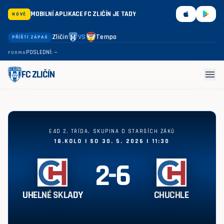
MOBILNÍ APLIKACE FC ZLIČÍN JE TADY
NOVÉ
Zličín
VS
Tempo
PŘÍŠTÍ ZÁPAS
POSLEDNÍ: —
FORMA
menu
FC ZLIČÍN
Uhelné sklady - Chuchle 2:6
E4D 2. TŘÍDA, SKUPINA D STARŠÍCH ŽÁKŮ
18.KOLO | SO 30. 5. 2026 | 11:30
2
-
6
UHELNÉ SKLADY
CHUCHLE