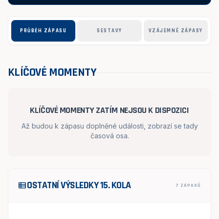
PRŮBĚH ZÁPASU
SESTAVY
VZÁJEMNÉ ZÁPASY
KLÍČOVÉ MOMENTY
KLÍČOVÉ MOMENTY ZATÍM NEJSOU K DISPOZICI
Až budou k zápasu doplněné události, zobrazí se tady
časová osa.
OSTATNÍ VÝSLEDKY 15. KOLA
view_list
7 ZÁPASŮ