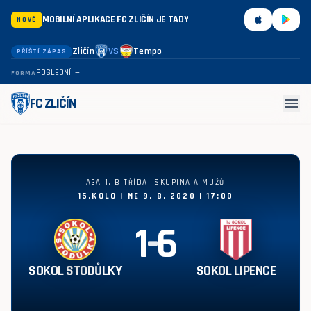
MOBILNÍ APLIKACE FC ZLIČÍN JE TADY
NOVÉ
Zličín
VS
Tempo
PŘÍŠTÍ ZÁPAS
POSLEDNÍ: —
FORMA
menu
FC ZLIČÍN
Sokol Stodůlky - Sokol Lipence 1:6
A3A 1. B TŘÍDA, SKUPINA A MUŽŮ
15.KOLO | NE 9. 8. 2020 | 17:00
1
-
6
SOKOL STODŮLKY
SOKOL LIPENCE