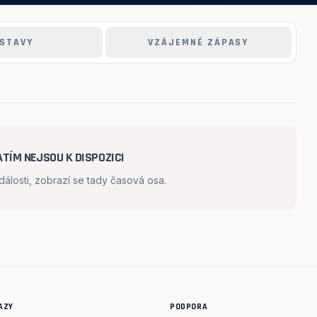
STAVY
VZÁJEMNÉ ZÁPASY
TÍM NEJSOU K DISPOZICI
losti, zobrazí se tady časová osa.
AZY
PODPORA