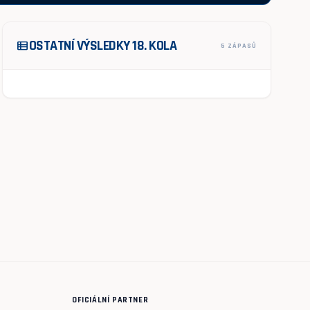
OSTATNÍ VÝSLEDKY 18. KOLA
view_list
5 ZÁPASŮ
OFICIÁLNÍ PARTNER