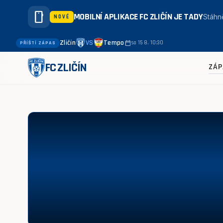
smartphone
MOBILNÍ APLIKACE FC ZLIČÍN JE TADY
Stáhně
NOVÉ
Zličín
VS
Tempo
calendar_today
so 15 8. 10:30
PŘÍŠTÍ ZÁPAS
FC ZLIČÍN
ZÁP
Admira - Řeporyje 4:2