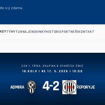
te si ji zdarma.
ASY
TÝMY
TURNAJE
NOVINKY
HISTORIE
PARTNEŘI
KONTAKT
E2B 1. TŘÍDA, SKUPINA B STARŠÍCH ŽÁKŮ
18.KOLO | NE 17. 5. 2026 | 10:00
4
-
2
ADMIRA
ŘEPORYJE