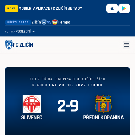
MOBILNÍ APLIKACE FC ZLIČÍN JE TADY
NOVÉ
Zličín
VS
Tempo
PŘÍŠTÍ ZÁPAS
POSLEDNÍ: —
FORMA
menu
FC ZLIČÍN
Slivenec - Přední Kopanina 2:9
F3D 2. TŘÍDA, SKUPINA D MLADŠÍCH ŽÁKŮ
8.KOLO | NE 23. 10. 2022 | 13:00
2
-
9
SLIVENEC
PŘEDNÍ KOPANINA