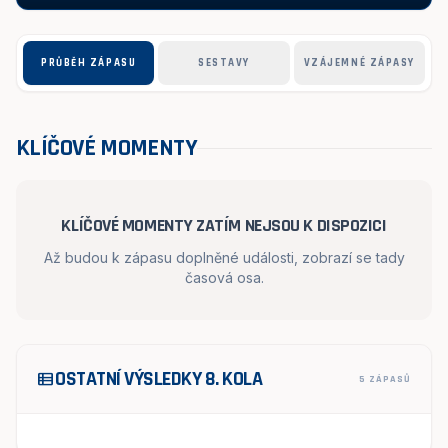
PRŮBĚH ZÁPASU
SESTAVY
VZÁJEMNÉ ZÁPASY
KLÍČOVÉ MOMENTY
KLÍČOVÉ MOMENTY ZATÍM NEJSOU K DISPOZICI
Až budou k zápasu doplněné události, zobrazí se tady
časová osa.
OSTATNÍ VÝSLEDKY 8. KOLA
view_list
5 ZÁPASŮ