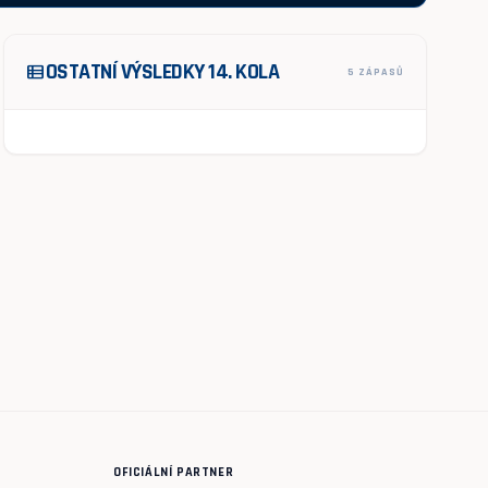
OSTATNÍ VÝSLEDKY 14. KOLA
view_list
5 ZÁPASŮ
OFICIÁLNÍ PARTNER