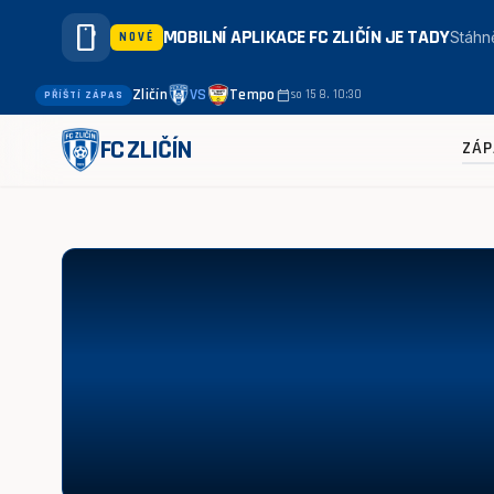
smartphone
MOBILNÍ APLIKACE FC ZLIČÍN JE TADY
Stáhně
NOVÉ
Zličín
VS
Tempo
calendar_today
so 15 8. 10:30
PŘÍŠTÍ ZÁPAS
FC ZLIČÍN
ZÁP
Xaverov - Aritma 4:2