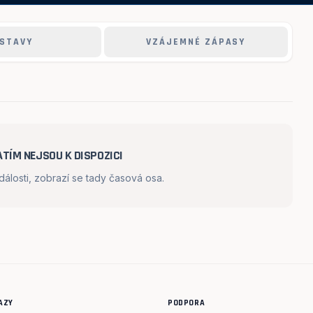
STAVY
VZÁJEMNÉ ZÁPASY
TÍM NEJSOU K DISPOZICI
losti, zobrazí se tady časová osa.
AZY
PODPORA