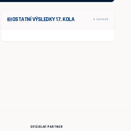
OSTATNÍ VÝSLEDKY 17. KOLA
view_list
5 ZÁPASŮ
OFICIÁLNÍ PARTNER