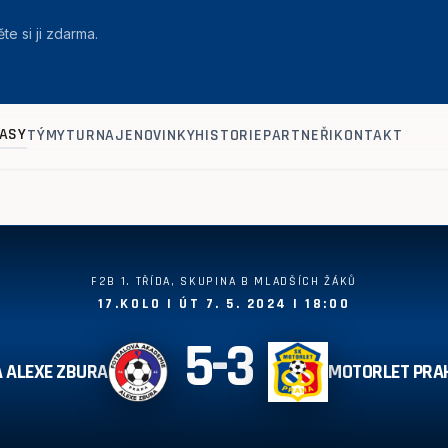
te si ji zdarma.
ASY
TÝMY
TURNAJE
NOVINKY
HISTORIE
PARTNEŘI
KONTAKT
F2B 1. TŘÍDA, SKUPINA B MLADŠÍCH ŽÁKŮ
17.KOLO | ÚT 7. 5. 2024 | 18:00
5
-
3
A ALEXE ZBURA
MOTORLET PRA