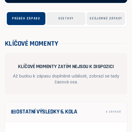
PRŮBĚH ZÁPASU
SESTAVY
VZÁJEMNÉ ZÁPASY
KLÍČOVÉ MOMENTY
KLÍČOVÉ MOMENTY ZATÍM NEJSOU K DISPOZICI
Až budou k zápasu doplněné události, zobrazí se tady
časová osa.
OSTATNÍ VÝSLEDKY 6. KOLA
view_list
4 ZÁPASŮ