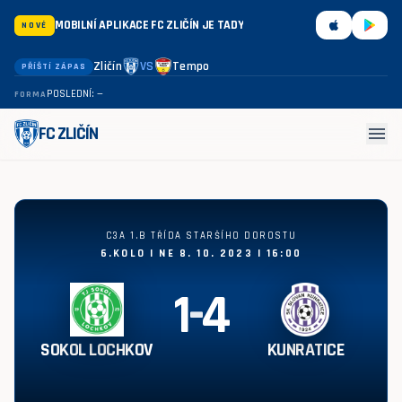
MOBILNÍ APLIKACE FC ZLIČÍN JE TADY
NOVÉ
Zličín
VS
Tempo
PŘÍŠTÍ ZÁPAS
POSLEDNÍ: —
FORMA
menu
FC ZLIČÍN
Sokol Lochkov - Kunratice 1:4
C3A 1.B TŘÍDA STARŠÍHO DOROSTU
6.KOLO | NE 8. 10. 2023 | 16:00
1
-
4
SOKOL LOCHKOV
KUNRATICE