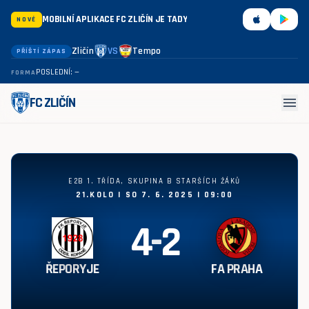
MOBILNÍ APLIKACE FC ZLIČÍN JE TADY
NOVÉ
Zličín
VS
Tempo
PŘÍŠTÍ ZÁPAS
POSLEDNÍ: —
FORMA
menu
FC ZLIČÍN
Řeporyje - FA Praha 4:2
E2B 1. TŘÍDA, SKUPINA B STARŠÍCH ŽÁKŮ
21.KOLO | SO 7. 6. 2025 | 09:00
4
-
2
ŘEPORYJE
FA PRAHA