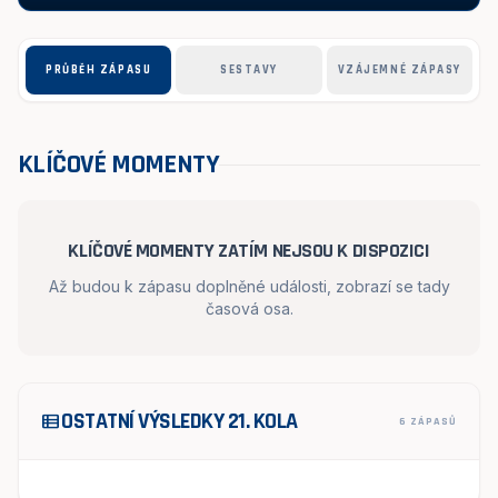
PRŮBĚH ZÁPASU
SESTAVY
VZÁJEMNÉ ZÁPASY
KLÍČOVÉ MOMENTY
KLÍČOVÉ MOMENTY ZATÍM NEJSOU K DISPOZICI
Až budou k zápasu doplněné události, zobrazí se tady
časová osa.
OSTATNÍ VÝSLEDKY 21. KOLA
view_list
6 ZÁPASŮ