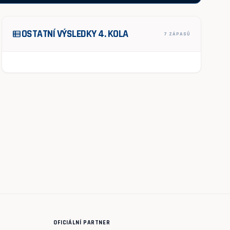
OSTATNÍ VÝSLEDKY 4. KOLA
view_list
7 ZÁPASŮ
OFICIÁLNÍ PARTNER