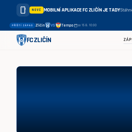
smartphone
MOBILNÍ APLIKACE FC ZLIČÍN JE TADY
Stáhně
NOVÉ
Zličín
VS
Tempo
calendar_today
so 15 8. 10:30
PŘÍŠTÍ ZÁPAS
FC ZLIČÍN
ZÁP
Modřany - Slavoj Vyšehrad 4:1