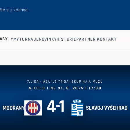
te si ji zdarma.
ASY
TÝMY
TURNAJE
NOVINKY
HISTORIE
PARTNEŘI
KONTAKT
7.LIGA - A3A 1.B TŘÍDA, SKUPINA A MUŽŮ
4.KOLO | NE 31. 8. 2025 | 17:30
4
-
1
MODŘANY
SLAVOJ VYŠEHRAD