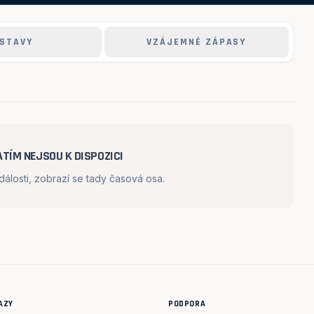
STAVY
VZÁJEMNÉ ZÁPASY
TÍM NEJSOU K DISPOZICI
losti, zobrazí se tady časová osa.
AZY
PODPORA