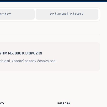
STAVY
VZÁJEMNÉ ZÁPASY
TÍM NEJSOU K DISPOZICI
losti, zobrazí se tady časová osa.
AZY
PODPORA