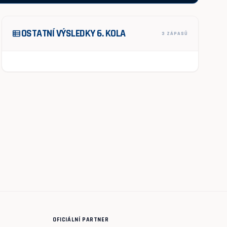
OSTATNÍ VÝSLEDKY 6. KOLA
view_list
3 ZÁPASŮ
OFICIÁLNÍ PARTNER