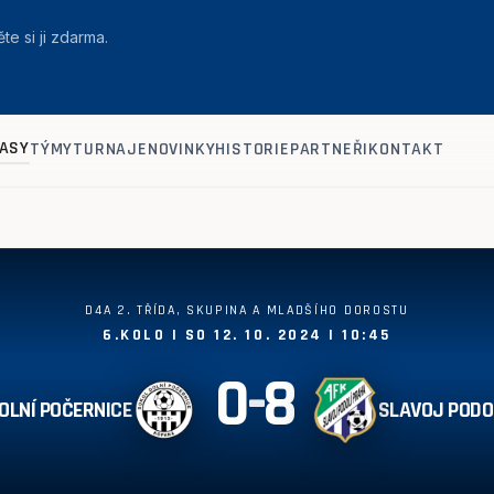
te si ji zdarma.
ASY
TÝMY
TURNAJE
NOVINKY
HISTORIE
PARTNEŘI
KONTAKT
D4A 2. TŘÍDA, SKUPINA A MLADŠÍHO DOROSTU
6.KOLO | SO 12. 10. 2024 | 10:45
0
-
8
OLNÍ POČERNICE
SLAVOJ PODO