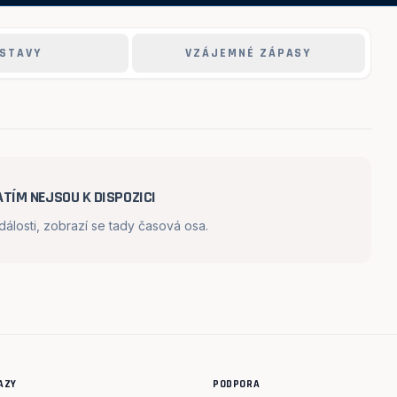
STAVY
VZÁJEMNÉ ZÁPASY
TÍM NEJSOU K DISPOZICI
losti, zobrazí se tady časová osa.
AZY
PODPORA