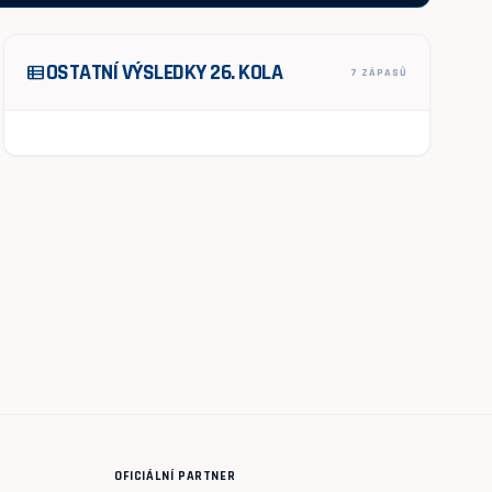
OSTATNÍ VÝSLEDKY 26. KOLA
view_list
7 ZÁPASŮ
OFICIÁLNÍ PARTNER