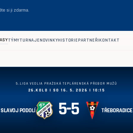
te si ji zdarma.
ASY
TÝMY
TURNAJE
NOVINKY
HISTORIE
PARTNEŘI
KONTAKT
5.LIGA VEOLIA PRAŽSKÁ TEPLÁRENSKÁ PŘEBOR MUŽŮ
26.KOLO | SO 16. 5. 2026 | 10:15
5
-
5
SLAVOJ PODOLÍ
TŘEBORADICE