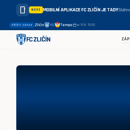
smartphone
MOBILNÍ APLIKACE FC ZLIČÍN JE TADY
Stáhně
NOVÉ
Zličín
VS
Tempo
calendar_today
so 15 8. 10:30
PŘÍŠTÍ ZÁPAS
FC ZLIČÍN
ZÁP
Slavoj Podolí - Třeboradice 5:5