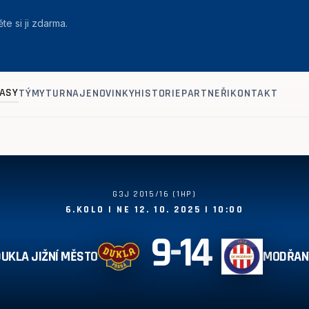
te si ji zdarma.
ASY
TÝMY
TURNAJE
NOVINKY
HISTORIE
PARTNEŘI
KONTAKT
G3J 2015/16 (1HP)
6.KOLO | NE 12. 10. 2025 | 10:00
9
-
14
DUKLA JIŽNÍ MĚSTO
MODŘAN