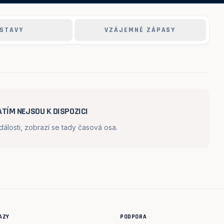
STAVY
VZÁJEMNÉ ZÁPASY
TÍM NEJSOU K DISPOZICI
losti, zobrazí se tady časová osa.
AZY
PODPORA