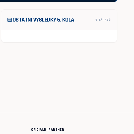
OSTATNÍ VÝSLEDKY 6. KOLA
view_list
5 ZÁPASŮ
OFICIÁLNÍ PARTNER