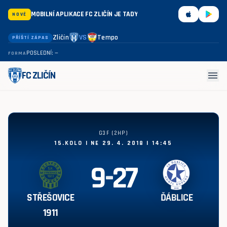
MOBILNÍ APLIKACE FC ZLIČÍN JE TADY
NOVÉ
Zličín
VS
Tempo
PŘÍŠTÍ ZÁPAS
POSLEDNÍ: —
FORMA
menu
FC ZLIČÍN
Střešovice 1911 - Ďáblice 9:27
G3F (2HP)
15.KOLO | NE 29. 4. 2018 | 14:45
9
-
27
STŘEŠOVICE
ĎÁBLICE
1911