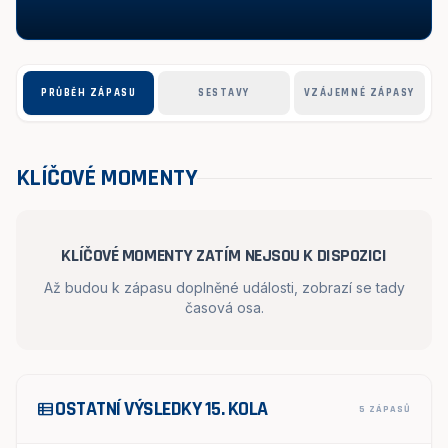
PRŮBĚH ZÁPASU
SESTAVY
VZÁJEMNÉ ZÁPASY
KLÍČOVÉ MOMENTY
KLÍČOVÉ MOMENTY ZATÍM NEJSOU K DISPOZICI
Až budou k zápasu doplněné události, zobrazí se tady
časová osa.
OSTATNÍ VÝSLEDKY 15. KOLA
view_list
5 ZÁPASŮ