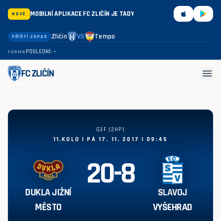
MOBILNÍ APLIKACE FC ZLIČÍN JE TADY
NOVÉ
Zličín
VS
Tempo
PŘÍŠTÍ ZÁPAS
POSLEDNÍ: —
FORMA
menu
FC ZLIČÍN
Dukla Jižní Město - Slavoj Vyšehrad 20:8
G3F (2HP)
11.KOLO | PÁ 17. 11. 2017 | 09:45
20
-
8
DUKLA JIŽNÍ
SLAVOJ
MĚSTO
VYŠEHRAD