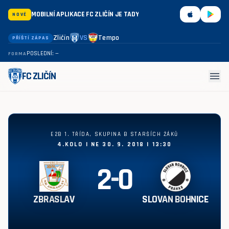
MOBILNÍ APLIKACE FC ZLIČÍN JE TADY
NOVÉ
Zličín
VS
Tempo
PŘÍŠTÍ ZÁPAS
POSLEDNÍ: —
FORMA
menu
FC ZLIČÍN
Zbraslav - Slovan Bohnice 2:0
E2B 1. TŘÍDA, SKUPINA B STARŠÍCH ŽÁKŮ
4.KOLO | NE 30. 9. 2018 | 13:30
2
-
0
ZBRASLAV
SLOVAN BOHNICE