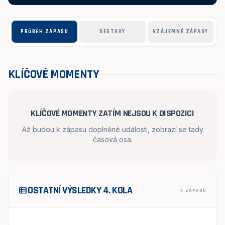
PRŮBĚH ZÁPASU
SESTAVY
VZÁJEMNÉ ZÁPASY
KLÍČOVÉ MOMENTY
KLÍČOVÉ MOMENTY ZATÍM NEJSOU K DISPOZICI
Až budou k zápasu doplněné události, zobrazí se tady
časová osa.
OSTATNÍ VÝSLEDKY 4. KOLA
view_list
4 ZÁPASŮ