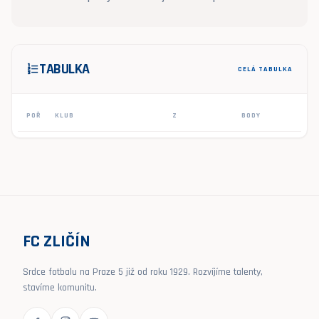
TABULKA
format_list_numbered
CELÁ TABULKA
POŘ
KLUB
Z
BODY
FC ZLIČÍN
Srdce fotbalu na Praze 5 již od roku 1929. Rozvíjíme talenty,
stavíme komunitu.