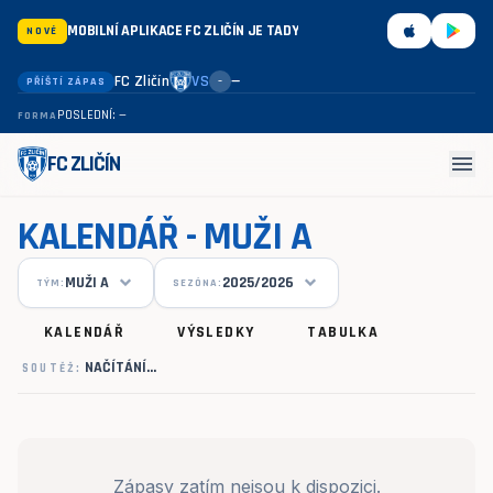
MOBILNÍ APLIKACE FC ZLIČÍN JE TADY
NOVÉ
FC Zličín
VS
—
PŘÍŠTÍ ZÁPAS
–
POSLEDNÍ: —
FORMA
menu
FC ZLIČÍN
KALENDÁŘ - MUŽI A
MUŽI A
2025/2026
TÝM:
SEZÓNA:
KALENDÁŘ
VÝSLEDKY
TABULKA
NAČÍTÁNÍ…
SOUTĚŽ:
Zápasy zatím nejsou k dispozici.