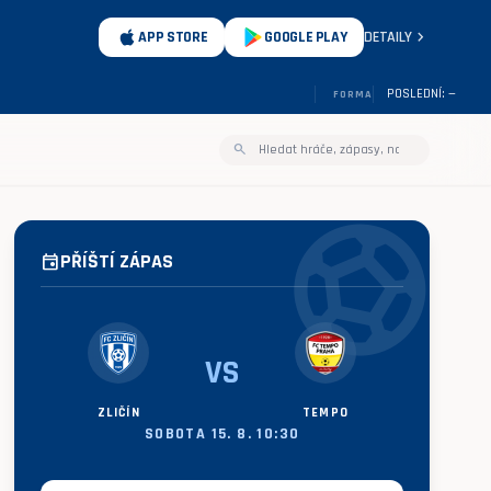
chevron_right
APP STORE
GOOGLE PLAY
DETAILY
POSLEDNÍ: —
FORMA
search
sports_soccer
PŘÍŠTÍ ZÁPAS
event
VS
ZLIČÍN
TEMPO
SOBOTA 15. 8. 10:30