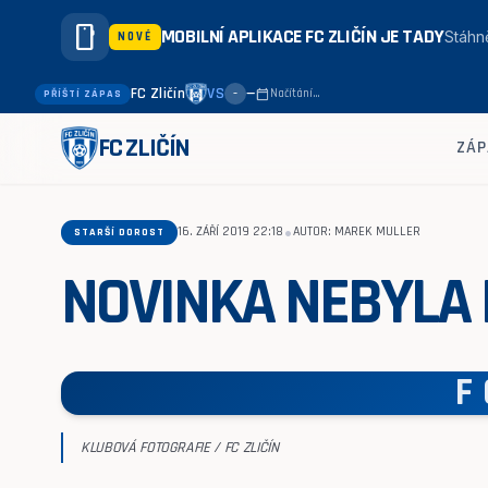
smartphone
MOBILNÍ APLIKACE FC ZLIČÍN JE TADY
Stáhně
NOVÉ
FC Zličín
VS
—
calendar_today
Načítání…
PŘÍŠTÍ ZÁPAS
–
FC ZLIČÍN
ZÁP
•
16. ZÁŘÍ 2019 22:18
AUTOR: MAREK MULLER
STARŠÍ DOROST
NOVINKA NEBYLA
F
KLUBOVÁ FOTOGRAFIE / FC ZLIČÍN