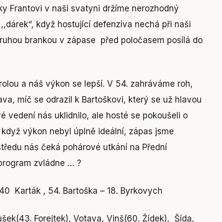
ky Frantovi v naši svatyni držíme nerozhodný
,,dárek“, když hostující defenzíva nechá při naši
 druhou brankou v zápase před poločasem posílá do
olou a náš výkon se lepší. V 54. zahráváme roh,
a, míč se odrazil k Bartoškovi, který se už hlavou
é vedení nás uklidnilo, ale hosté se pokoušeli o
 i když výkon nebyl úplně ideální, zápas jsme
 středu nás čeká pohárové utkání na Přední
 program zvládne … ?
 40 Karták , 54. Bartoška – 18. Byrkovych
šek(43. Forejtek), Votava, Vinš(60. Žídek), Šída,