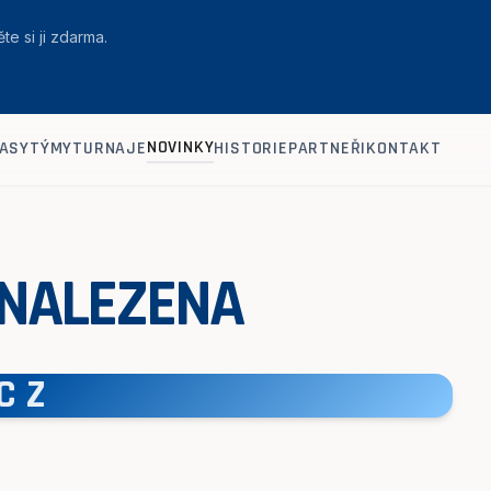
te si ji zdarma.
NOVINKY
ASY
TÝMY
TURNAJE
HISTORIE
PARTNEŘI
KONTAKT
 NALEZENA
CZ