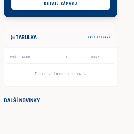
DETAIL ZÁPASU
TABULKA
format_list_numbered
CELÁ TABULKA
POŘ
KLUB
Z
BODY
Tabulka zatím není k dispozici.
DALŠÍ NOVINKY