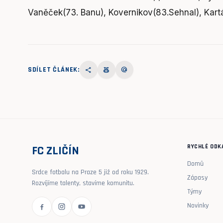
Vaněček(73. Banu), Kovernikov(83.Sehnal), Kartá
SDÍLET ČLÁNEK:
share
social_leaderboard
alternate_email
RYCHLÉ ODK
FC ZLIČÍN
Domů
Srdce fotbalu na Praze 5 již od roku 1929.
Zápasy
Rozvíjíme talenty, stavíme komunitu.
Týmy
Novinky