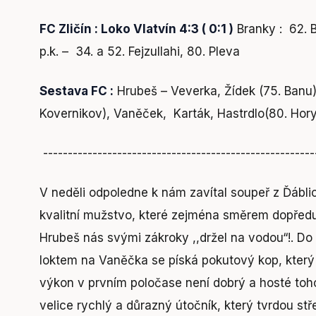
FC Zličín : Loko Vlatvín 4:3 ( 0:1 )
Branky : 62. B
p.k. – 34. a 52. Fejzullahi, 80. Pleva
Sestava FC :
Hrubeš – Veverka, Žídek (75. Banu)
Kovernikov), Vaněček, Karták, Hastrdlo(80. Hory
-------------------------------------------------------
V neděli odpoledne k nám zavítal soupeř z Ďáblic
kvalitní mužstvo, které zejména směrem dopřed
Hrubeš nás svými zákroky ,,držel na vodou“!. Do 
loktem na Vaněčka se píská pokutový kop, který
výkon v prvním poločase není dobrý a hosté toho 
velice rychlý a důrazný útočník, který tvrdou s