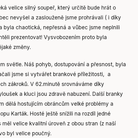
á velice silný soupeř, který určitě bude hrát o
bec nevyšel a zaslouženě jsme prohrávali ( i díky
 byla chaotická, nepřesná a vůbec jsme neplnili
chtěli prezentovat! Vysvobozením proto byla
ějaké změny.
ém světle. Náš pohyb, dostupování a přesnost, byla
čali jsme si vytvářet brankové příležitosti, a
ých zákroků. V 62.minutě srovnáváme díky
loušek a kluci jsou zdravě nabuzení. Další branky
em dělá hostujícím obráncům velké problémy a
u Karták. Hosté ještě snížili na rozdíl jedné
měl velice kvalitní úroveň z obou stran (z naší
o byl velice poučný.