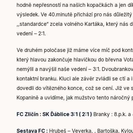
hodně nepřesností na našich kopačkách a jen dí
výsledek. Ve 40.minutě přichází pro nás důležitý 
,,standardce“ zcela volného Kartáka, který nás
vedení – 2:1.
Ve druhém poločase již máme více míč pod kontr
který hlavou zakončuje hlavičkou do břevna Votav
nemýlil a navýšil naše vedení – 3:1. Dvoubrankov
kontaktní branku. Kluci ale závěr zvládli se ctí a
dovedli do vítězného konce, což se cení. Již ve
Kopanině a uvidíme, jak mužstvo tento náročný
FC Zličín : SK Ďáblice 3:1 ( 2:1 )
Branky : 8.p.k. a
Sestava FC :
Hrubeš – Veverka, , Bartoška, Kylou