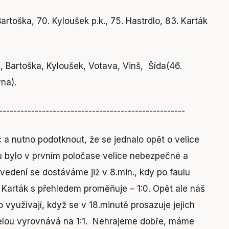
artoška, 70. Kyloušek p.k., 75. Hastrdlo, 83. Karták
, Bartoška, Kyloušek, Votava, Vinš, Šída(46.
na).
----------------------------------------------------
 a nutno podotknout, že se jednalo opět o velice
u bylo v prvním poločase velice nebezpečné a
vedení se dostáváme již v 8.min., kdy po faulu
 Karták s přehledem proměňuje – 1:0. Opět ale náš
využívají, když se v 18.minutě prosazuje jejich
třelou vyrovnává na 1:1. Nehrajeme dobře, máme