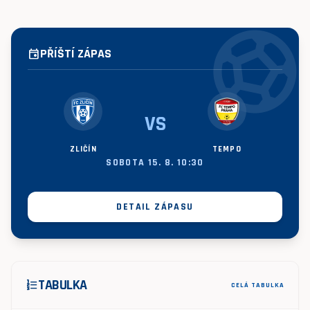
sports_socce
PŘÍŠTÍ ZÁPAS
event
VS
ZLIČÍN
TEMPO
SOBOTA 15. 8. 10:30
DETAIL ZÁPASU
TABULKA
format_list_numbered
CELÁ TABULKA