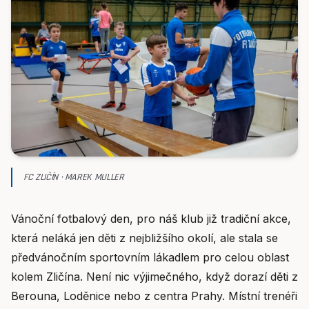
FC ZLIČÍN · MAREK MULLER
Vánoční fotbalový den, pro náš klub již tradiční akce,
která neláká jen děti z nejbližšího okolí, ale stala se
předvánočním sportovním lákadlem pro celou oblast
kolem Zličína. Není nic výjimečného, když dorazí děti z
Berouna, Loděnice nebo z centra Prahy. Místní trenéři