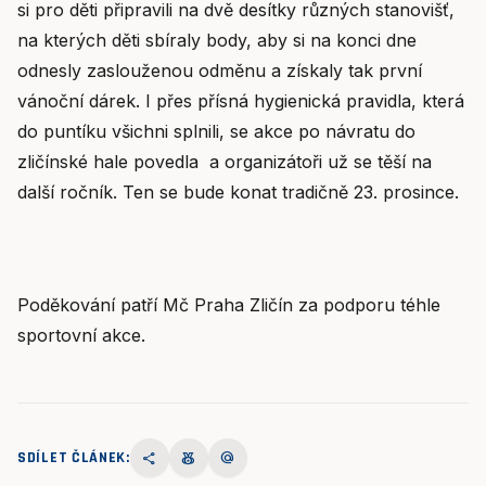
si pro děti připravili na dvě desítky různých stanovišť,
na kterých děti sbíraly body, aby si na konci dne
odnesly zaslouženou odměnu a získaly tak první
vánoční dárek. I přes přísná hygienická pravidla, která
do puntíku všichni splnili, se akce po návratu do
zličínské hale povedla a organizátoři už se těší na
další ročník. Ten se bude konat tradičně 23. prosince.
Poděkování patří Mč Praha Zličín za podporu téhle
sportovní akce.
SDÍLET ČLÁNEK:
share
social_leaderboard
alternate_email