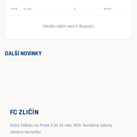
POŘ
KLUB
Z
BODY
Tabulka zatím není k dispozici.
DALŠÍ NOVINKY
FC ZLIČÍN
Srdce fotbalu na Praze 5 již od roku 1929. Rozvíjíme talenty,
stavíme komunitu.