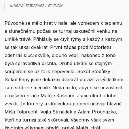
KLUBOVÁ FOTOGRAFIE / FC ZLIČÍN
Původně se mělo hrát v hale, ale vzhledem k teplému
a slunečnému počasí se turnaj uskutečnil venku na
umělé trávě. Přihlásily se čtyři týmy a každý s každým
se tak utkal dvakrát. První zápas proti Motorletu
odehráli kluci skvěle, dlouho vedli, nakonec z toho
byla spravedlivá plichta. Druhé utkání se stejným
soupeřem se už tolik nepovedlo. Sokol Stodůlky i
Sokol Řepy jsme dokázali dvakrát porazit a výsledkem
jsou stříbrné medaile. Nedá mi to, abych se nezastavil
u našeho hráče Matěje Košnáře. Jsme dlouhodobě
zvyklí, že tón hry a střeleckou potenci udávají hlavně
Míša Folprecht, Vojta Strnádek a Adam Procházka,
kteří na turnaji také skórovali. Všechny však svým
životním výkonem předčil právě Matěj. Hrál