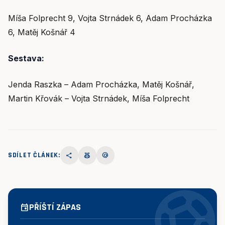
Míša Folprecht 9, Vojta Strnádek 6, Adam Procházka
6, Matěj Košnář 4
Sestava:
Jenda Raszka – Adam Procházka, Matěj Košnář,
Martin Křovák – Vojta Strnádek, Míša Folprecht
SDÍLET ČLÁNEK:
share
social_leaderboard
alternate_email
sports_socce
PŘÍŠTÍ ZÁPAS
event