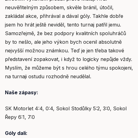
neuvěřitelným způsobem, skvěle bránil, útočil,
zakládal akce, přihrával a dával góly. Takhle dobře
jsem ho hrát ještě neviděl, tento turnaj patřil jemu.
Samozřejmě, že bez podpory kvalitních spoluhráčů
by to nešlo, ale jeho výkon bych ocenil absolutně
nejvyšší možnou známkou. Teď je jen třeba takové
představení zopakovat, i když to logicky nepůjde vždy.
Myslím, že můžeme být s hrou celého týmu spokojeni,
na turnaji ostudu rozhodně neudělal.
Naše zápasy:
SK Motorlet 4:4, 0:4, Sokol Stodůlky 5:2, 3:0, Sokol
Řepy 6:1, 7:0
Góly dali: