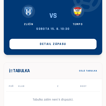
VS
ZLIČÍN
TEMPO
SOBOTA 15. 8. 10:30
DETAIL ZÁPASU
TABULKA
format_list_numbered
CELÁ TABULKA
POŘ
KLUB
Z
BODY
Tabulka zatím není k dispozici.