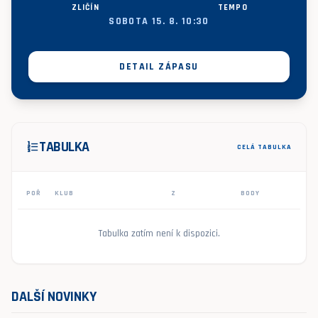
ZLIČÍN
TEMPO
SOBOTA 15. 8. 10:30
DETAIL ZÁPASU
TABULKA
format_list_numbered
CELÁ TABULKA
POŘ
KLUB
Z
BODY
Tabulka zatím není k dispozici.
DALŠÍ NOVINKY