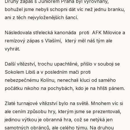
Druhý zápas s Juniorem Praha byl vyrovnaný,
bohužel jsme nebyli schopni dát víc než jednu branku,
ani z těch nejvyloženějších šancí.
Následovala střelecká kanonáda proti AFK Milovice a
remízový zápas s Vlašímí, který měl náš tým ale
vyhrát.
Další vítězství, trochu upachtěné, přišlo v souboji se
Sokolem Libiš a v posledním mači proti
nebezpečnému Kolínu, nenechali kluci od samého
počátku nikoho na pochybách, kdo je na hřišti pánem.
Zlaté turnajové vítězství bylo na světě. Mnohem víc si
ale cením způsobu hry, kterým jsme se prezentovali,
jedinou výtkou je obranná hra, což se netýká jen
samotných obránců, ale celého týmu. Na druhou