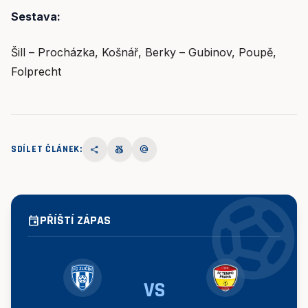
Sestava:
Šill – Procházka, Košnář, Berky – Gubinov, Poupě,
Folprecht
SDÍLET ČLÁNEK:
share
social_leaderboard
alternate_email
sports_socce
PŘÍŠTÍ ZÁPAS
event
VS