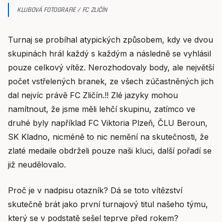
KLUBOVÁ FOTOGRAFIE / FC ZLIČÍN
Turnaj se probíhal atypických způsobem, kdy ve dvou
skupinách hrál každý s každým a následně se vyhlásil
pouze celkový vítěz. Nerozhodovaly body, ale největší
počet vstřelených branek, ze všech zúčastněných jich
dal nejvíc právě FC Zličín.!! Zlé jazyky mohou
namítnout, že jsme měli lehčí skupinu, zatímco ve
druhé byly například FC Viktoria Plzeň, ČLU Beroun,
SK Kladno, nicméně to nic nemění na skutečnosti, že
zlaté medaile obdrželi pouze naši kluci, další pořadí se
již neudělovalo.
Proč je v nadpisu otazník? Dá se toto vítězství
skutečně brát jako první turnajový titul našeho týmu,
který se v podstatě sešel teprve před rokem?