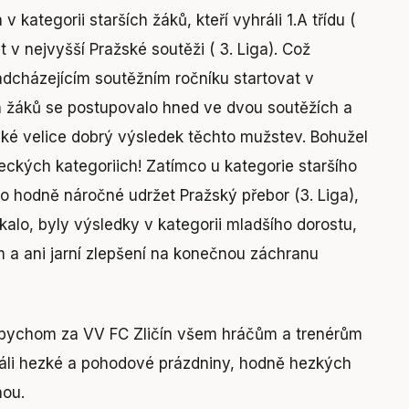
 kategorii starších žáků, kteří vyhráli 1.A třídu (
ast v nejvyšší Pražské soutěži ( 3. Liga). Což
dcházejícím soutěžním ročníku startovat v
ch žáků se postupovalo hned ve dvou soutěžích a
aké velice dobrý výsledek těchto mužstev. Bohužel
ckých kategoriich! Zatímco u kategorie staršího
vo hodně náročné udržet Pražský přebor (3. Liga),
kalo, byly výsledky v kategorii mladšího dorostu,
 a ani jarní zlepšení na konečnou záchranu
, abychom za VV FC Zličín všem hráčům a trenérům
přáli hezké a pohodové prázdniny, hodně hezkých
nou.