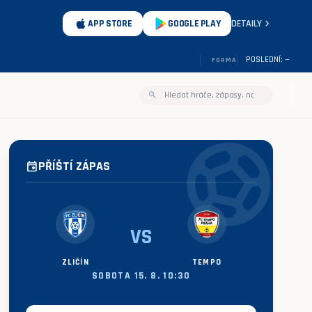
chevron_right
APP STORE
GOOGLE PLAY
DETAILY
POSLEDNÍ: —
FORMA
search
sports_soccer
PŘÍŠTÍ ZÁPAS
event
VS
ZLIČÍN
TEMPO
SOBOTA 15. 8. 10:30