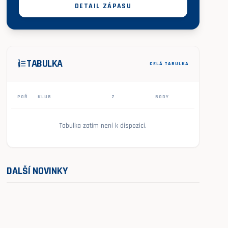
DETAIL ZÁPASU
TABULKA
format_list_numbered
CELÁ TABULKA
POŘ
KLUB
Z
BODY
Tabulka zatím není k dispozici.
DALŠÍ NOVINKY