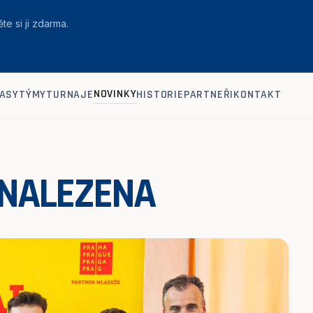
te si ji zdarma.
NOVINKY
ASY
TÝMY
TURNAJE
HISTORIE
PARTNEŘI
KONTAKT
 NALEZENA