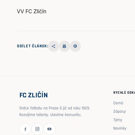
VV FC Zličín
SDÍLET ČLÁNEK:
share
social_leaderboard
alternate_email
RYCHLÉ ODK
FC ZLIČÍN
Domů
Srdce fotbalu na Praze 5 již od roku 1929.
Zápasy
Rozvíjíme talenty, stavíme komunitu.
Týmy
Novinky