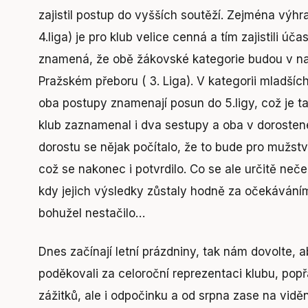
zajistil postup do vyšších soutěží. Zejména výhra v
4.liga) je pro klub velice cenná a tím zajistili úč
znamená, že obě žákovské kategorie budou v na
Pražském přeboru ( 3. Liga). V kategorii mladší
oba postupy znamenají posun do 5.ligy, což je t
klub zaznamenal i dva sestupy a oba v dorostene
dorostu se nějak počítalo, že to bude pro mužst
což se nakonec i potvrdilo. Co se ale určitě neče
kdy jejich výsledky zůstaly hodně za očekáváním
bohužel nestačilo…
Dnes začínají letní prázdniny, tak nám dovolte
poděkovali za celoroční reprezentaci klubu, po
zážitků, ale i odpočinku a od srpna zase na vidě