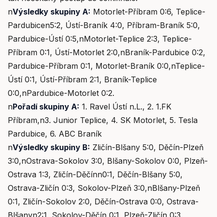
n
Výsledky skupiny A:
Motorlet-Příbram 0:6, Teplice-
Pardubicen5:2, Ústí-Braník 4:0, Příbram-Braník 5:0,
Pardubice-Ústí 0:5,nMotorlet-Teplice 2:3, Teplice-
Příbram 0:1, Ústí-Motorlet 2:0,nBraník-Pardubice 0:2,
Pardubice-Příbram 0:1, Motorlet-Braník 0:0,nTeplice-
Ústí 0:1, Ústí-Příbram 2:1, Braník-Teplice
0:0,nPardubice-Motorlet 0:2.
n
Pořadí skupiny A:
1. Ravel Ústí n.L., 2. 1.FK
Příbram,n3. Junior Teplice, 4. SK Motorlet, 5. Tesla
Pardubice, 6. ABC Braník
n
Výsledky skupiny B:
Zličín-Blšany 5:0, Děčín-Plzeň
3:0,nOstrava-Sokolov 3:0, Blšany-Sokolov 0:0, Plzeň-
Ostrava 1:3, Zličín-Děčínn0:1, Děčín-Blšany 5:0,
Ostrava-Zličín 0:3, Sokolov-Plzeň 3:0,nBlšany-Plzeň
0:1, Zličín-Sokolov 2:0, Děčín-Ostrava 0:0, Ostrava-
Blšanyn2:1, Sokolov-Děčín 0:1, Plzeň-Zličín 0:3.