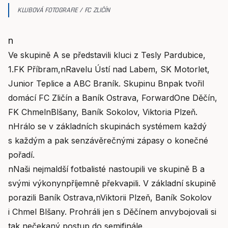
KLUBOVÁ FOTOGRAFIE / FC ZLIČÍN
n
Ve skupině A se představili kluci z Tesly Pardubice,
1.FK Příbram,nRavelu Ústí nad Labem, SK Motorlet,
Junior Teplice a ABC Braník. Skupinu Bnpak tvořil
domácí FC Zličín a Baník Ostrava, ForwardOne Děčín,
FK ChmelnBlšany, Baník Sokolov, Viktoria Plzeň.
nHrálo se v základních skupinách systémem každý
s každým a pak senzávěrečnými zápasy o konečné
pořadí.
nNaši nejmaldší fotbalisté nastoupili ve skupině B a
svými výkonynpříjemně překvapili. V základní skupině
porazili Baník Ostrava,nViktorii Plzeň, Baník Sokolov
i Chmel Blšany. Prohráli jen s Děčínem anvybojovali si
tak nečekaný postup do semifinále.