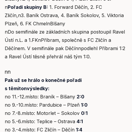
n
Pořadí skupiny B:
1. Forward Děčín, 2. FC
Zličín,n3. Baník Ostrava, 4. Baník Sokolov, 5. Viktoria
Plzeň, 6. FK ChmelnBlšany
nDo semifinále ze základních skupina postoupil Ravel
Ústí n.L. a 1.FKnPříbram, společně s FC Zličín a
Děčínem. V semifinále pak Děčínnpodlehl Příbrami 1:2
a Ravel Ústí těsně přehrál náš tým 1:0.
nn
Pak už se hrálo o konečné pořadí
s těmitonvýsledky:
no 11.-12.místo: Braník – Blšany
2:0
no 9.-10.místo: Pardubice – Plzeň
1:0
no 7.-8.místo: Motorlet – Sokolov
0:1
no 5.-6.místo: Teplice – Ostrava
4:1
no 3.-4.místo: FC Zličín – Děčín
1:4