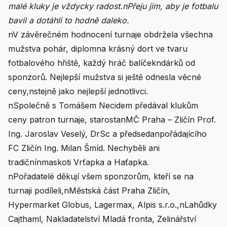
malé kluky je vždycky radost.nPřeju jim, aby je fotbalu
bavil a dotáhli to hodně daleko.
nV závěrečném hodnocení turnaje obdržela všechna
mužstva pohár, diplomna krásný dort ve tvaru
fotbalového hřiště, každý hráč balíčekndárků od
sponzorů. Nejlepší mužstva si ještě odnesla věcné
ceny,nstejně jako nejlepší jednotlivci.
nSpolečně s Tomášem Necidem předával klukům
ceny patron turnaje, starostanMČ Praha – Zličín Prof.
Ing. Jaroslav Veselý, DrSc a předsedanpořádajícího
FC Zličín Ing. Milan Šmíd. Nechyběli ani
tradičnínmaskoti Vrťapka a Haťapka.
nPořadatelé děkují všem sponzorům, kteří se na
turnaji podíleli,nMěstská část Praha Zličín,
Hypermarket Globus, Lagermax, Alpis s.r.o.,nLahůdky
Cajthaml, Nakladatelství Mladá fronta, Zelinářství