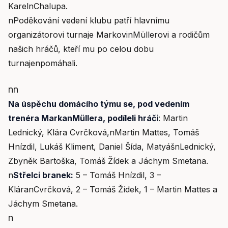
KarelnChalupa.
nPoděkování vedení klubu patří hlavnímu
organizátorovi turnaje MarkovinMüllerovi a rodičům
našich hráčů, kteří mu po celou dobu
turnajenpomáhali.
nn
Na úspěchu domácího týmu se, pod vedením
trenéra MarkanMüllera, podíleli hráči
: Martin
Lednický, Klára Cvrčková,nMartin Mattes, Tomáš
Hnízdil, Lukáš Kliment, Daniel Šída, MatyášnLednický,
Zbyněk Bartoška, Tomáš Žídek a Jáchym Smetana.
n
Střelci branek:
5 – Tomáš Hnízdil, 3 –
KláranCvrčková, 2 – Tomáš Žídek, 1 – Martin Mattes a
Jáchym Smetana.
n