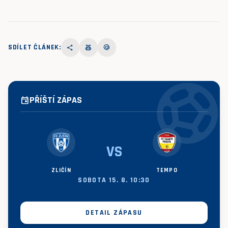
SDÍLET ČLÁNEK:
share
social_leaderboard
alternate_email
sports_socce
PŘÍŠTÍ ZÁPAS
event
VS
ZLIČÍN
TEMPO
SOBOTA 15. 8. 10:30
DETAIL ZÁPASU