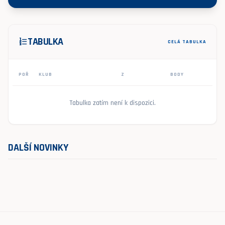
TABULKA
format_list_numbered
CELÁ TABULKA
POŘ
KLUB
Z
BODY
Tabulka zatím není k dispozici.
DALŠÍ NOVINKY