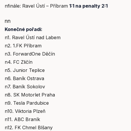
nfinále: Ravel Ústí – Příbram
1:1 na penalty 2:1
nn
Konečné pořadí:
n1. Ravel Ústí nad Labem
n2. 1.FK Příbram
n3. ForwardOne Děčín
n4. FC Zličín
n5. Junior Teplice
n6. Baník Ostrava
n7. Baník Sokolov
n8. SK Motorlet Praha
n9. Tesla Pardubice
n10. Viktoria Plzeň
n11. ABC Braník
n12. FK Chmel Blšany