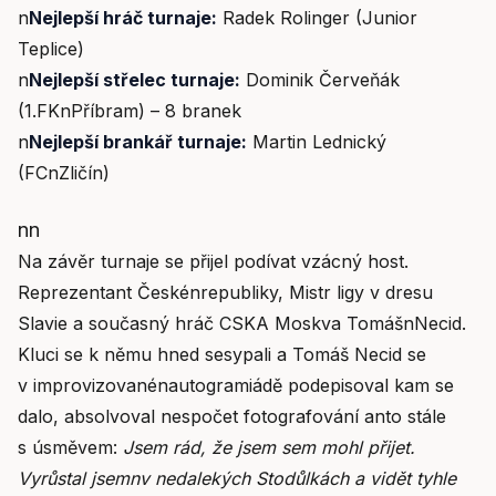
n
Nejlepší hráč turnaje:
Radek Rolinger (Junior
Teplice)
n
Nejlepší střelec turnaje:
Dominik Červeňák
(1.FKnPříbram) – 8 branek
n
Nejlepší brankář turnaje:
Martin Lednický
(FCnZličín)
nn
Na závěr turnaje se přijel podívat vzácný host.
Reprezentant Českénrepubliky, Mistr ligy v dresu
Slavie a současný hráč CSKA Moskva TomášnNecid.
Kluci se k němu hned sesypali a Tomáš Necid se
v improvizovanénautogramiádě podepisoval kam se
dalo, absolvoval nespočet fotografování anto stále
s úsměvem:
Jsem rád, že jsem sem mohl přijet.
Vyrůstal jsemnv nedalekých Stodůlkách a vidět tyhle