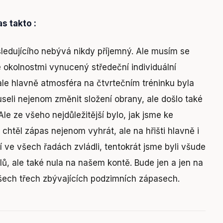
s takto :
ledujícího nebývá nikdy příjemný. Ale musím se
e okolnostmi vynucený středeční individuální
ale hlavně atmosféra na čtvrtečním tréninku byla
seli nejenom změnit složení obrany, ale došlo také
e ze všeho nejdůležitější bylo, jak jsme ke
ý chtěl zápas nejenom vyhrát, ale na hřišti hlavně i
í ve všech řadách zvládli, tentokrát jsme byli všude
lů, ale také nula na našem kontě. Bude jen a jen na
šech třech zbývajících podzimních zápasech.