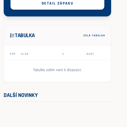
DETAIL ZÁPASU
TABULKA
format_list_numbered
CELÁ TABULKA
POŘ
KLUB
Z
BODY
Tabulka zatím není k dispozici.
DALŠÍ NOVINKY