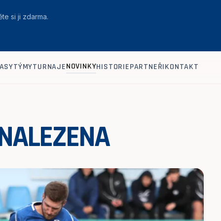
te si ji zdarma.
NOVINKY
ASY
TÝMY
TURNAJE
HISTORIE
PARTNEŘI
KONTAKT
 NALEZENA