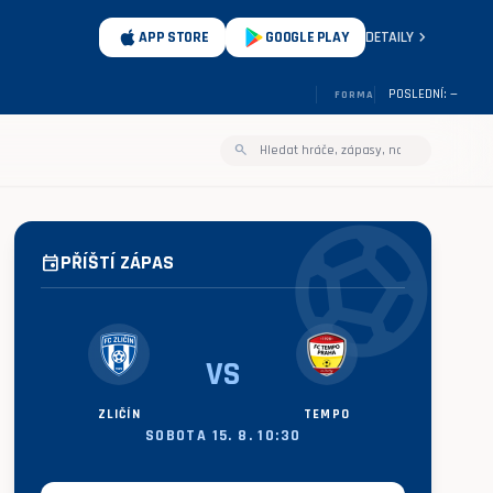
chevron_right
APP STORE
GOOGLE PLAY
DETAILY
POSLEDNÍ: —
FORMA
search
sports_soccer
PŘÍŠTÍ ZÁPAS
event
VS
ZLIČÍN
TEMPO
SOBOTA 15. 8. 10:30