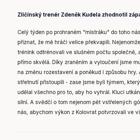
Zličínský trenér Zdeněk Kudela zhodnotil zápa
Celý týden po prohraném "mistráku" do toho nás
přiznat, že mě hráči velice překvapili. Nejenomž
trénink odtrénovali ve slušném počtu společně, 
přímo skvělá. Díky zraněním a vyloučení jsme mu
na změnu rozestavení a poněkud i způsobu hry. Al
střetnutí přistoupili - zase jsme byli týmem, kter
udělal všechno pro to, aby ho vyhrál. Kluci utkán
silní. A svědčí o tom nejenom pět vstřelených gó
nás, abychom výkon z Kolovrat potvrzovali ve v