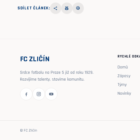
SDÍLET ČLÁNEK:
share
social_leaderboard
alternate_email
RYCHLÉ ODK
FC ZLIČÍN
Domů
Srdce fotbalu na Praze 5 již od roku 1929.
Zápasy
Rozvíjíme talenty, stavíme komunitu.
Týmy
Novinky
© FC Zličín