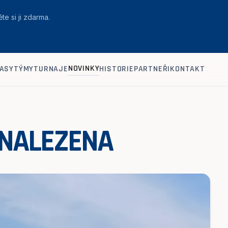
te si ji zdarma.
NOVINKY
ASY
TÝMY
TURNAJE
HISTORIE
PARTNEŘI
KONTAKT
 NALEZENA