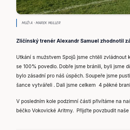
MUŽI A · MAREK MULLER
Zličínský trenér Alexandr Samuel zhodnotil z
Utkání s mužstvem Spojů jsme chtěli zvládnout
se 100% povedlo. Dobře jsme bránili, byli jsme d
bylo zásadní pro náš úspěch. Soupeře jsme pusti
šance vytvářeli . Dali jsme celkem 4 pěkné bran
V posledním kole podzimní části přivítáme na naš
béčko Vokovické Aritmy. Přijďte povzbudit naše 