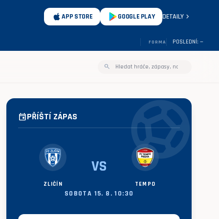
chevron_right
APP STORE
GOOGLE PLAY
DETAILY
POSLEDNÍ: —
FORMA
search
sports_soccer
PŘÍŠTÍ ZÁPAS
event
VS
ZLIČÍN
TEMPO
SOBOTA 15. 8. 10:30