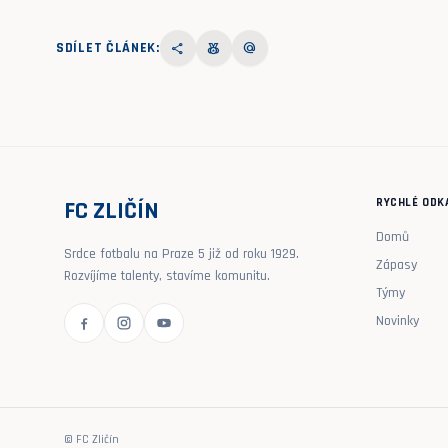
SDÍLET ČLÁNEK:
share
social_leaderboard
alternate_email
RYCHLÉ ODK
FC ZLIČÍN
Domů
Srdce fotbalu na Praze 5 již od roku 1929.
Zápasy
Rozvíjíme talenty, stavíme komunitu.
Týmy
Novinky
© FC Zličín