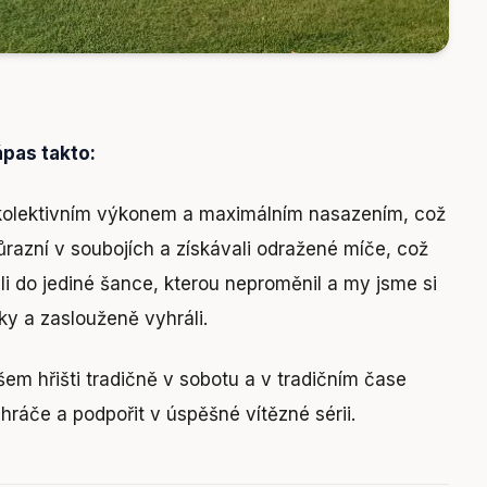
ápas takto:
 kolektivním výkonem a maximálním nasazením, což
ůrazní v soubojích a získávali odražené míče, což
li do jediné šance, kterou neproměnil a my jsme si
ky a zaslouženě vyhráli.
em hřišti tradičně v sobotu a v tradičním čase
hráče a podpořit v úspěšné vítězné sérii.