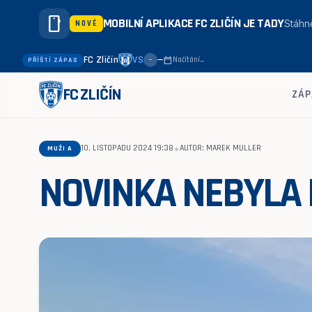
smartphone
MOBILNÍ APLIKACE FC ZLIČÍN JE TADY
Stáhně
NOVÉ
FC Zličín
VS
—
calendar_today
Načítání…
PŘÍŠTÍ ZÁPAS
–
FC ZLIČÍN
ZÁP
•
10. LISTOPADU 2024 19:38
AUTOR: MAREK MULLER
MUŽI A
NOVINKA NEBYLA