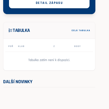
DETAIL ZÁPASU
TABULKA
format_list_numbered
CELÁ TABULKA
POŘ
KLUB
Z
BODY
Tabulka zatím není k dispozici.
DALŠÍ NOVINKY