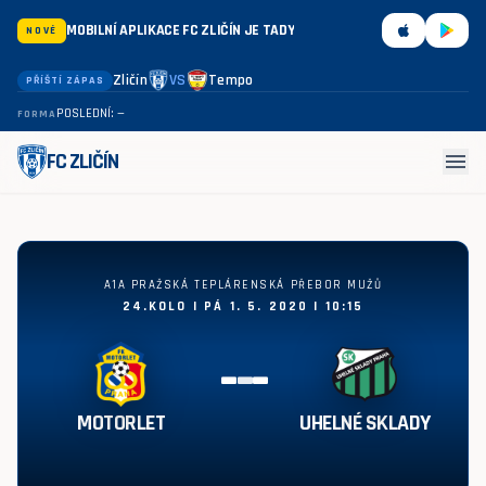
MOBILNÍ APLIKACE FC ZLIČÍN JE TADY
NOVÉ
Zličín
VS
Tempo
PŘÍŠTÍ ZÁPAS
POSLEDNÍ: —
FORMA
menu
FC ZLIČÍN
Motorlet - Uhelné sklady vs
A1A PRAŽSKÁ TEPLÁRENSKÁ PŘEBOR MUŽŮ
24.KOLO | PÁ 1. 5. 2020 | 10:15
-
-
-
MOTORLET
UHELNÉ SKLADY