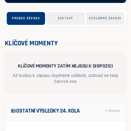
PRŮBĚH ZÁPASU
SESTAVY
VZÁJEMNÉ ZÁPASY
KLÍČOVÉ MOMENTY
KLÍČOVÉ MOMENTY ZATÍM NEJSOU K DISPOZICI
Až budou k zápasu doplněné události, zobrazí se tady
časová osa.
OSTATNÍ VÝSLEDKY 24. KOLA
view_list
7 ZÁPASŮ