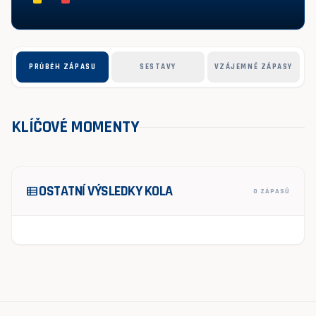
PRŮBĚH ZÁPASU
SESTAVY
VZÁJEMNÉ ZÁPASY
KLÍČOVÉ MOMENTY
OSTATNÍ VÝSLEDKY KOLA
view_list
0 ZÁPASŮ