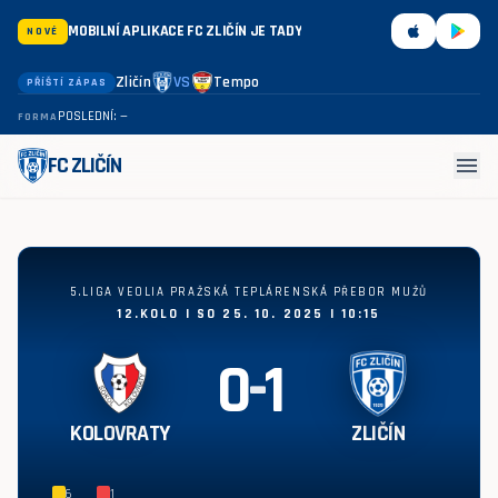
MOBILNÍ APLIKACE FC ZLIČÍN JE TADY
NOVÉ
Zličín
VS
Tempo
PŘÍŠTÍ ZÁPAS
POSLEDNÍ: —
FORMA
menu
FC ZLIČÍN
Kolovraty - Zličín 0:1
5.LIGA VEOLIA PRAŽSKÁ TEPLÁRENSKÁ PŘEBOR MUŽŮ
12.KOLO | SO 25. 10. 2025 | 10:15
0
-
1
KOLOVRATY
ZLIČÍN
6
1