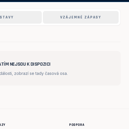
STAVY
VZÁJEMNÉ ZÁPASY
TÍM NEJSOU K DISPOZICI
losti, zobrazí se tady časová osa.
AZY
PODPORA