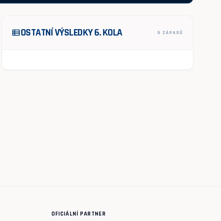
OSTATNÍ VÝSLEDKY 6. KOLA
view_list
5 ZÁPASŮ
OFICIÁLNÍ PARTNER