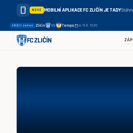
smartphone
MOBILNÍ APLIKACE FC ZLIČÍN JE TADY
Stáhně
NOVÉ
Zličín
VS
Tempo
calendar_today
so 15 8. 10:30
PŘÍŠTÍ ZÁPAS
FC ZLIČÍN
ZÁP
Zličín - Zbraslav 1:8