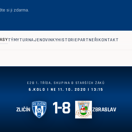
te si ji zdarma.
ASY
TÝMY
TURNAJE
NOVINKY
HISTORIE
PARTNEŘI
KONTAKT
E2B 1. TŘÍDA, SKUPINA B STARŠÍCH ŽÁKŮ
6.KOLO | NE 11. 10. 2020 | 13:15
1
-
8
ZLIČÍN
ZBRASLAV