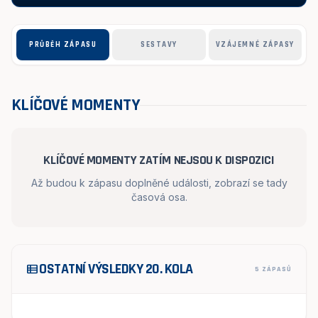
PRŮBĚH ZÁPASU
SESTAVY
VZÁJEMNÉ ZÁPASY
KLÍČOVÉ MOMENTY
KLÍČOVÉ MOMENTY ZATÍM NEJSOU K DISPOZICI
Až budou k zápasu doplněné události, zobrazí se tady
časová osa.
OSTATNÍ VÝSLEDKY 20. KOLA
view_list
5 ZÁPASŮ