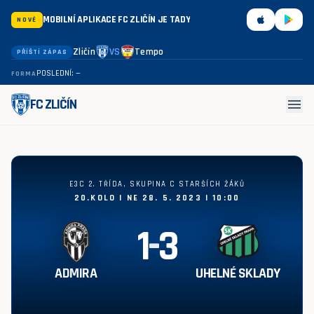
MOBILNÍ APLIKACE FC ZLIČÍN JE TADY
NOVÉ
Zličín
VS
Tempo
PŘÍŠTÍ ZÁPAS
POSLEDNÍ: —
FORMA
menu
FC ZLIČÍN
Admira - Uhelné sklady 1:3
E3C 2. TŘÍDA, SKUPINA C STARŠÍCH ŽÁKŮ
20.KOLO | NE 28. 5. 2023 | 10:00
1
-
3
ADMIRA
UHELNÉ SKLADY