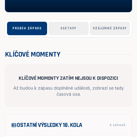
PRŮBĚH ZÁPASU
SESTAVY
VZÁJEMNÉ ZÁPASY
KLÍČOVÉ MOMENTY
KLÍČOVÉ MOMENTY ZATÍM NEJSOU K DISPOZICI
Až budou k zápasu doplněné události, zobrazí se tady
časová osa.
OSTATNÍ VÝSLEDKY 18. KOLA
view_list
5 ZÁPASŮ