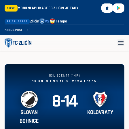
MOBILNÍ APLIKACE FC ZLIČÍN JE TADY
NOVÉ
Zličín
VS
Tempo
PŘÍŠTÍ ZÁPAS
POSLEDNÍ: —
FORMA
menu
FC ZLIČÍN
Slovan Bohnice - Kolovraty 8:14
G3L 2013/14 (1HP)
18.KOLO | SO 11. 5. 2024 | 11:15
8
-
14
SLOVAN
KOLOVRATY
BOHNICE