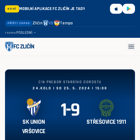
MOBILNÍ APLIKACE FC ZLIČÍN JE TADY
NOVÉ
Zličín
VS
Tempo
PŘÍŠTÍ ZÁPAS
POSLEDNÍ: —
FORMA
menu
FC ZLIČÍN
SK Union Vršovice - Střešovice 1911 1:9
C1A PŘEBOR STARŠÍHO DOROSTU
24.KOLO | SO 25. 5. 2024 | 15:00
1
-
9
SK UNION
STŘEŠOVICE 1911
VRŠOVICE