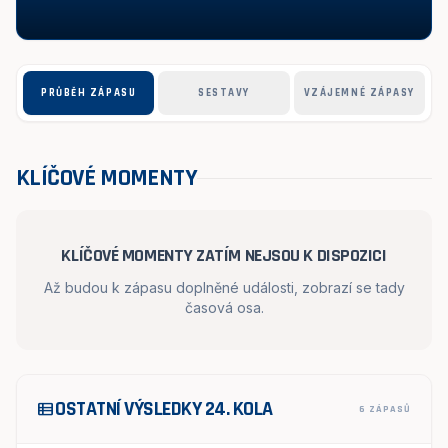
PRŮBĚH ZÁPASU
SESTAVY
VZÁJEMNÉ ZÁPASY
KLÍČOVÉ MOMENTY
KLÍČOVÉ MOMENTY ZATÍM NEJSOU K DISPOZICI
Až budou k zápasu doplněné události, zobrazí se tady
časová osa.
OSTATNÍ VÝSLEDKY 24. KOLA
view_list
6 ZÁPASŮ