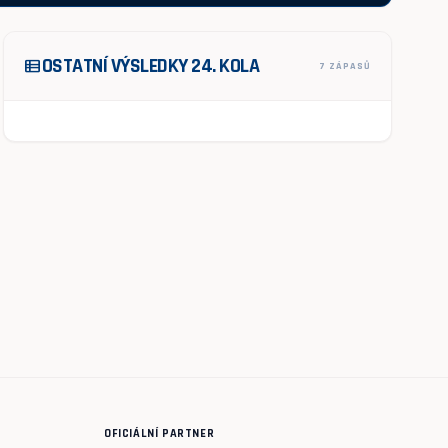
OSTATNÍ VÝSLEDKY 24. KOLA
view_list
7 ZÁPASŮ
OFICIÁLNÍ PARTNER