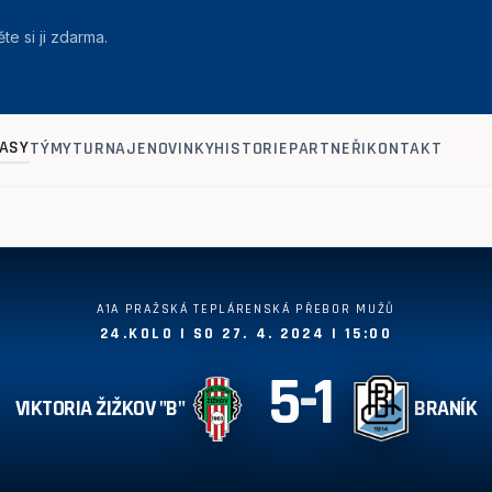
te si ji zdarma.
ASY
TÝMY
TURNAJE
NOVINKY
HISTORIE
PARTNEŘI
KONTAKT
A1A PRAŽSKÁ TEPLÁRENSKÁ PŘEBOR MUŽŮ
24.KOLO | SO 27. 4. 2024 | 15:00
5
-
1
VIKTORIA ŽIŽKOV "B"
BRANÍK