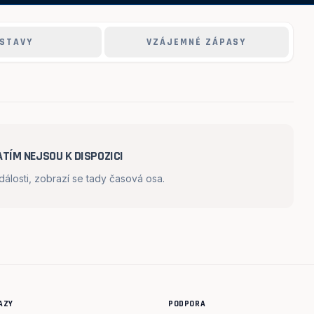
STAVY
VZÁJEMNÉ ZÁPASY
TÍM NEJSOU K DISPOZICI
losti, zobrazí se tady časová osa.
AZY
PODPORA