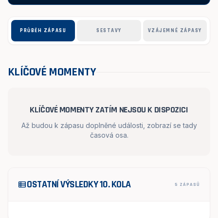
PRŮBĚH ZÁPASU
SESTAVY
VZÁJEMNÉ ZÁPASY
KLÍČOVÉ MOMENTY
KLÍČOVÉ MOMENTY ZATÍM NEJSOU K DISPOZICI
Až budou k zápasu doplněné události, zobrazí se tady
časová osa.
OSTATNÍ VÝSLEDKY 10. KOLA
view_list
5 ZÁPASŮ