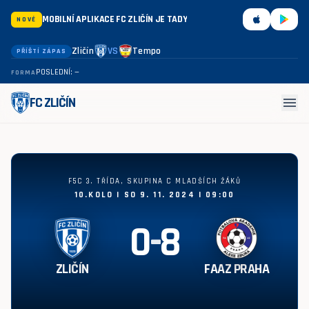
MOBILNÍ APLIKACE FC ZLIČÍN JE TADY
NOVÉ
Zličín
VS
Tempo
PŘÍŠTÍ ZÁPAS
POSLEDNÍ: —
FORMA
menu
FC ZLIČÍN
Zličín - FAAZ Praha 0:8
F5C 3. TŘÍDA, SKUPINA C MLADŠÍCH ŽÁKŮ
10.KOLO | SO 9. 11. 2024 | 09:00
0
-
8
ZLIČÍN
FAAZ PRAHA