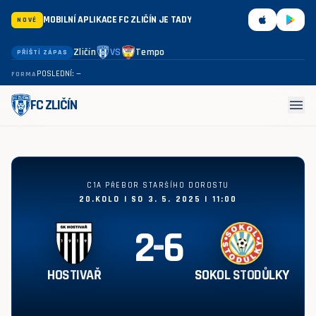
MOBILNÍ APLIKACE FC ZLIČÍN JE TADY
NOVÉ
Zličín
VS
Tempo
PŘÍŠTÍ ZÁPAS
POSLEDNÍ: —
FORMA
menu
FC ZLIČÍN
Hostivař - Sokol Stodůlky 2:6
C1A PŘEBOR STARŠÍHO DOROSTU
20.KOLO | SO 3. 5. 2025 | 11:00
2
-
6
HOSTIVAŘ
SOKOL STODŮLKY