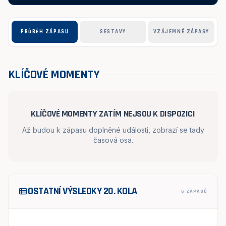
PRŮBĚH ZÁPASU
SESTAVY
VZÁJEMNÉ ZÁPASY
KLÍČOVÉ MOMENTY
KLÍČOVÉ MOMENTY ZATÍM NEJSOU K DISPOZICI
Až budou k zápasu doplněné události, zobrazí se tady
časová osa.
OSTATNÍ VÝSLEDKY 20. KOLA
view_list
6 ZÁPASŮ