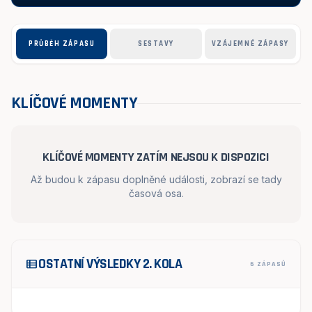
PRŮBĚH ZÁPASU
SESTAVY
VZÁJEMNÉ ZÁPASY
KLÍČOVÉ MOMENTY
KLÍČOVÉ MOMENTY ZATÍM NEJSOU K DISPOZICI
Až budou k zápasu doplněné události, zobrazí se tady
časová osa.
OSTATNÍ VÝSLEDKY 2. KOLA
view_list
6 ZÁPASŮ