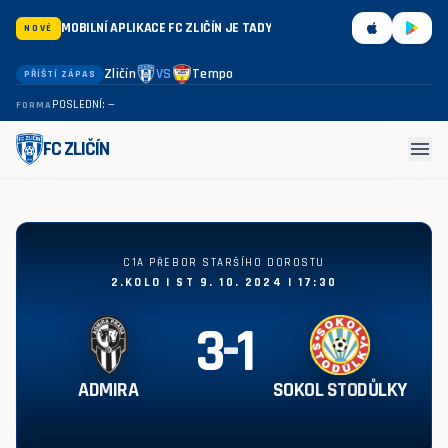
MOBILNÍ APLIKACE FC ZLIČÍN JE TADY
NOVÉ
Zličín
VS
Tempo
PŘÍŠTÍ ZÁPAS
POSLEDNÍ: —
FORMA
menu
FC ZLIČÍN
Admira - Sokol Stodůlky 3:1
C1A PŘEBOR STARŠÍHO DOROSTU
2.KOLO | ST 9. 10. 2024 | 17:30
3
-
1
ADMIRA
SOKOL STODŮLKY