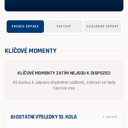
PRŮBĚH ZÁPASU
SESTAVY
VZÁJEMNÉ ZÁPASY
KLÍČOVÉ MOMENTY
KLÍČOVÉ MOMENTY ZATÍM NEJSOU K DISPOZICI
Až budou k zápasu doplněné události, zobrazí se tady
časová osa.
OSTATNÍ VÝSLEDKY 10. KOLA
view_list
7 ZÁPASŮ