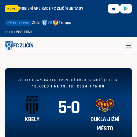
MOBILNÍ APLIKACE FC ZLIČÍN JE TADY
NOVÉ
Zličín
VS
Tempo
PŘÍŠTÍ ZÁPAS
POSLEDNÍ: —
FORMA
menu
FC ZLIČÍN
Kbely - Dukla Jižní Město 5:0
VEOLIA PRAŽSKÁ TEPLÁRENSKÁ PŘEBOR MUŽŮ (5.LIGA)
10.KOLO | NE 13. 10. 2024 | 16:00
5
-
0
KBELY
DUKLA JIŽNÍ
MĚSTO