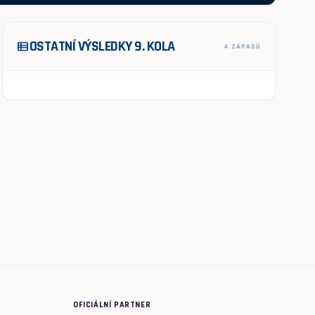
OSTATNÍ VÝSLEDKY 9. KOLA
view_list
4 ZÁPASŮ
OFICIÁLNÍ PARTNER