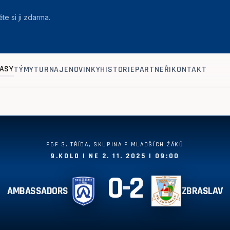
te si ji zdarma.
ASY
TÝMY
TURNAJE
NOVINKY
HISTORIE
PARTNEŘI
KONTAKT
F5F 3. TŘÍDA, SKUPINA F MLADŠÍCH ŽÁKŮ
9.KOLO | NE 2. 11. 2025 | 09:00
0
-
2
AMBASSADORS
ZBRASLAV