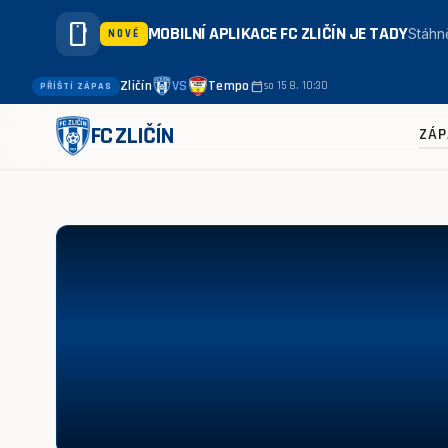
smartphone
MOBILNÍ APLIKACE FC ZLIČÍN JE TADY
Stáhně
NOVÉ
Zličín
VS
Tempo
calendar_today
so 15 8. 10:30
PŘÍŠTÍ ZÁPAS
FC ZLIČÍN
ZÁP
Ambassadors - Zbraslav 0:2