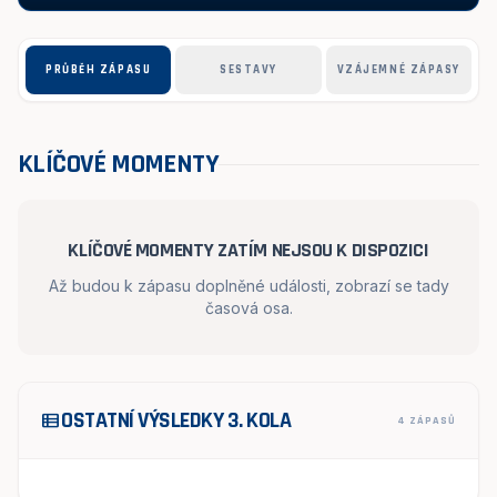
PRŮBĚH ZÁPASU
SESTAVY
VZÁJEMNÉ ZÁPASY
KLÍČOVÉ MOMENTY
KLÍČOVÉ MOMENTY ZATÍM NEJSOU K DISPOZICI
Až budou k zápasu doplněné události, zobrazí se tady
časová osa.
OSTATNÍ VÝSLEDKY 3. KOLA
view_list
4 ZÁPASŮ