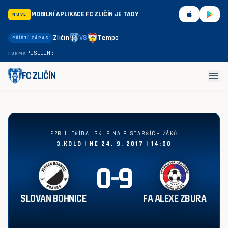
MOBILNÍ APLIKACE FC ZLIČÍN JE TADY
NOVÉ
Zličín
VS
Tempo
PŘÍŠTÍ ZÁPAS
POSLEDNÍ: —
FORMA
menu
FC ZLIČÍN
Slovan Bohnice - FA Alexe Zbura 0:9
E2B 1. TŘÍDA, SKUPINA B STARŠÍCH ŽÁKŮ
3.KOLO | NE 24. 9. 2017 | 14:00
0
-
9
SLOVAN BOHNICE
FA ALEXE ZBURA