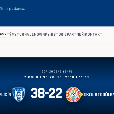
te si ji zdarma.
ASY
TÝMY
TURNAJE
NOVINKY
HISTORIE
PARTNEŘI
KONTAKT
G3F 2008/9 (2HP)
7.KOLO | SO 20. 10. 2018 | 11:45
38
-
22
ZLIČÍN
SOKOL STODŮLK