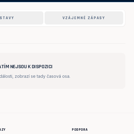
STAVY
VZÁJEMNÉ ZÁPASY
TÍM NEJSOU K DISPOZICI
losti, zobrazí se tady časová osa.
AZY
PODPORA