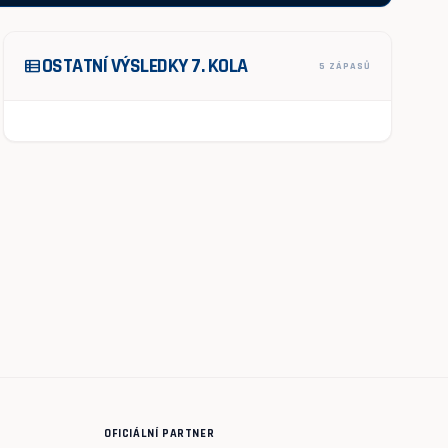
OSTATNÍ VÝSLEDKY 7. KOLA
view_list
5 ZÁPASŮ
OFICIÁLNÍ PARTNER