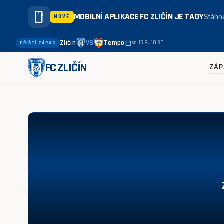
smartphone
MOBILNÍ APLIKACE FC ZLIČÍN JE TADY
Stáhně
NOVÉ
Zličín
VS
Tempo
calendar_today
so 15 8. 10:30
PŘÍŠTÍ ZÁPAS
FC ZLIČÍN
ZÁP
Zličín - Sokol Stodůlky 38:22