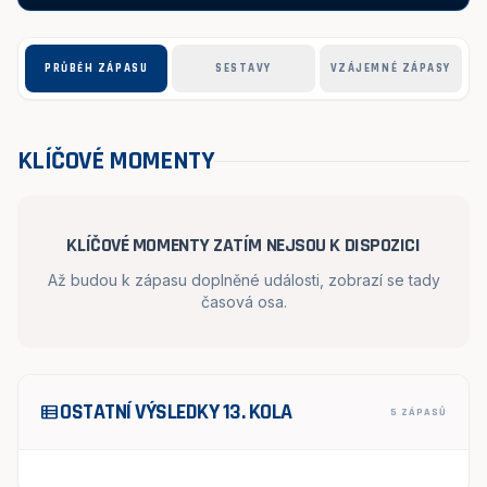
PRŮBĚH ZÁPASU
SESTAVY
VZÁJEMNÉ ZÁPASY
KLÍČOVÉ MOMENTY
KLÍČOVÉ MOMENTY ZATÍM NEJSOU K DISPOZICI
Až budou k zápasu doplněné události, zobrazí se tady
časová osa.
OSTATNÍ VÝSLEDKY 13. KOLA
view_list
5 ZÁPASŮ