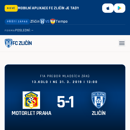
MOBILNÍ APLIKACE FC ZLIČÍN JE TADY
NOVÉ
Zličín
VS
Tempo
PŘÍŠTÍ ZÁPAS
POSLEDNÍ: —
FORMA
menu
FC ZLIČÍN
Motorlet Praha - Zličín 5:1
F1A PŘEBOR MLADŠÍCH ŽÁKŮ
13.KOLO | NE 31. 3. 2019 | 13:00
5
-
1
MOTORLET PRAHA
ZLIČÍN