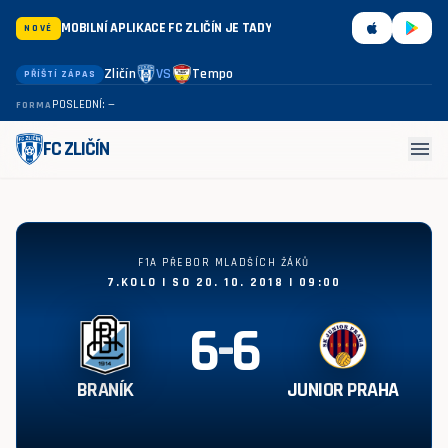
MOBILNÍ APLIKACE FC ZLIČÍN JE TADY
NOVÉ
Zličín
VS
Tempo
PŘÍŠTÍ ZÁPAS
POSLEDNÍ: —
FORMA
menu
FC ZLIČÍN
Braník - Junior Praha 6:6
F1A PŘEBOR MLADŠÍCH ŽÁKŮ
7.KOLO | SO 20. 10. 2018 | 09:00
6
-
6
BRANÍK
JUNIOR PRAHA