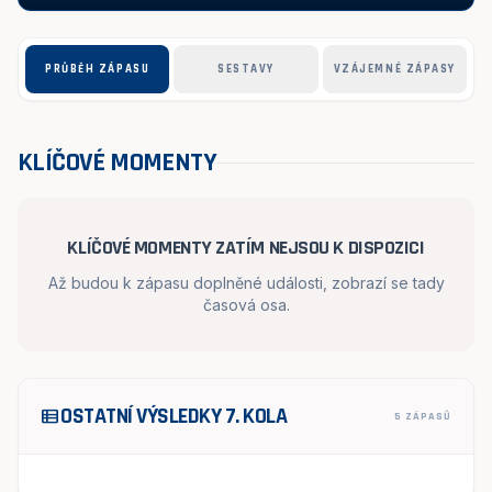
PRŮBĚH ZÁPASU
SESTAVY
VZÁJEMNÉ ZÁPASY
KLÍČOVÉ MOMENTY
KLÍČOVÉ MOMENTY ZATÍM NEJSOU K DISPOZICI
Až budou k zápasu doplněné události, zobrazí se tady
časová osa.
OSTATNÍ VÝSLEDKY 7. KOLA
view_list
5 ZÁPASŮ