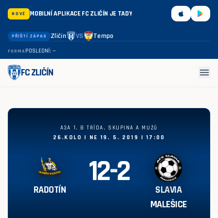
MOBILNÍ APLIKACE FC ZLIČÍN JE TADY
NOVÉ
Zličín
VS
Tempo
PŘÍŠTÍ ZÁPAS
POSLEDNÍ: —
FORMA
menu
FC ZLIČÍN
Radotín - Slavia Malešice 12:2
A3A 1. B TŘÍDA, SKUPINA A MUŽŮ
26.KOLO | NE 19. 5. 2019 | 17:00
12
-
2
RADOTÍN
SLAVIA
MALEŠICE