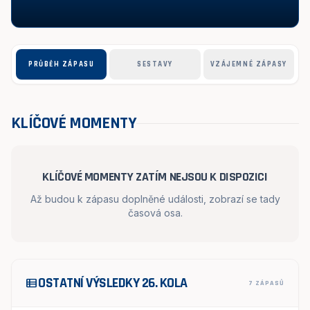
PRŮBĚH ZÁPASU
SESTAVY
VZÁJEMNÉ ZÁPASY
KLÍČOVÉ MOMENTY
KLÍČOVÉ MOMENTY ZATÍM NEJSOU K DISPOZICI
Až budou k zápasu doplněné události, zobrazí se tady
časová osa.
OSTATNÍ VÝSLEDKY 26. KOLA
view_list
7 ZÁPASŮ