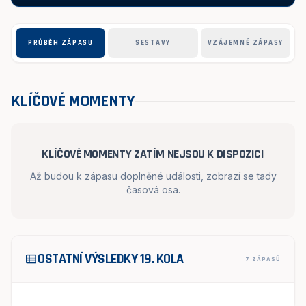
PRŮBĚH ZÁPASU
SESTAVY
VZÁJEMNÉ ZÁPASY
KLÍČOVÉ MOMENTY
KLÍČOVÉ MOMENTY ZATÍM NEJSOU K DISPOZICI
Až budou k zápasu doplněné události, zobrazí se tady
časová osa.
OSTATNÍ VÝSLEDKY 19. KOLA
view_list
7 ZÁPASŮ