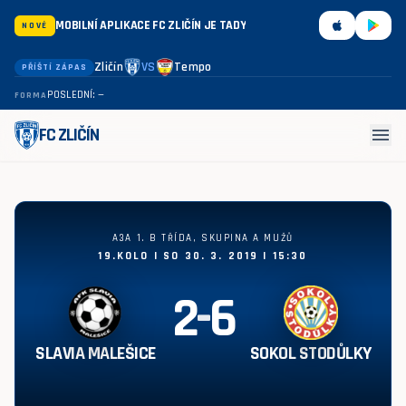
MOBILNÍ APLIKACE FC ZLIČÍN JE TADY
NOVÉ
Zličín
VS
Tempo
PŘÍŠTÍ ZÁPAS
POSLEDNÍ: —
FORMA
menu
FC ZLIČÍN
Slavia Malešice - Sokol Stodůlky 2:6
A3A 1. B TŘÍDA, SKUPINA A MUŽŮ
19.KOLO | SO 30. 3. 2019 | 15:30
2
-
6
SLAVIA MALEŠICE
SOKOL STODŮLKY