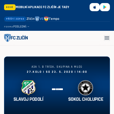
MOBILNÍ APLIKACE FC ZLIČÍN JE TADY
NOVÉ
Zličín
VS
Tempo
PŘÍŠTÍ ZÁPAS
POSLEDNÍ: —
FORMA
menu
FC ZLIČÍN
Slavoj Podolí - Sokol Cholupice vs
A3A 1. B TŘÍDA, SKUPINA A MUŽŮ
27.KOLO | SO 23. 5. 2020 | 14:00
-
-
-
SLAVOJ PODOLÍ
SOKOL CHOLUPICE