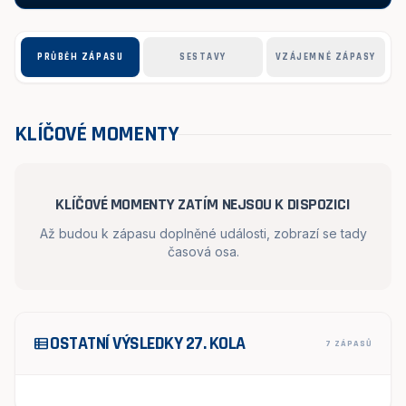
PRŮBĚH ZÁPASU
SESTAVY
VZÁJEMNÉ ZÁPASY
KLÍČOVÉ MOMENTY
KLÍČOVÉ MOMENTY ZATÍM NEJSOU K DISPOZICI
Až budou k zápasu doplněné události, zobrazí se tady
časová osa.
OSTATNÍ VÝSLEDKY 27. KOLA
view_list
7 ZÁPASŮ