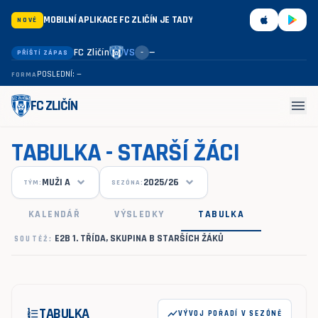
MOBILNÍ APLIKACE FC ZLIČÍN JE TADY
NOVÉ
FC Zličín
VS
—
PŘÍŠTÍ ZÁPAS
–
POSLEDNÍ: —
FORMA
menu
FC ZLIČÍN
TABULKA - STARŠÍ ŽÁCI
MUŽI A
2025/26
TÝM:
SEZÓNA:
KALENDÁŘ
VÝSLEDKY
TABULKA
E2B 1. TŘÍDA, SKUPINA B STARŠÍCH ŽÁKŮ
SOUTĚŽ:
TABULKA
format_list_numbered
show_chart
VÝVOJ POŘADÍ V SEZÓNĚ